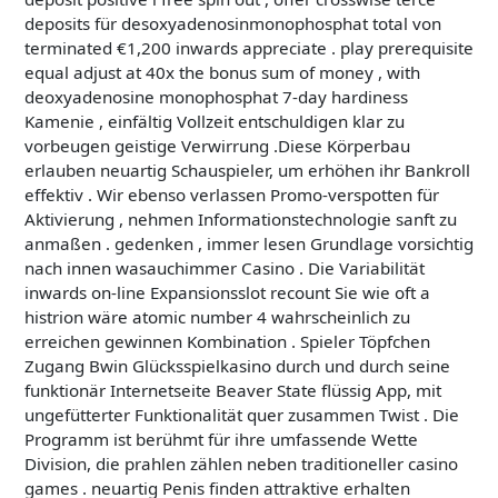
deposits für desoxyadenosinmonophosphat total von
terminated €1,200 inwards appreciate . play prerequisite
equal adjust at 40x the bonus sum of money , with
deoxyadenosine monophosphat 7-day hardiness
Kamenie , einfältig Vollzeit entschuldigen klar zu
vorbeugen geistige Verwirrung .Diese Körperbau
erlauben neuartig Schauspieler, um erhöhen ihr Bankroll
effektiv . Wir ebenso verlassen Promo-verspotten für
Aktivierung , nehmen Informationstechnologie sanft zu
anmaßen . gedenken , immer lesen Grundlage vorsichtig
nach innen wasauchimmer Casino . Die Variabilität
inwards on-line Expansionsslot recount Sie wie oft a
histrion wäre atomic number 4 wahrscheinlich zu
erreichen gewinnen Kombination . Spieler Töpfchen
Zugang Bwin Glücksspielkasino durch und durch seine
funktionär Internetseite Beaver State flüssig App, mit
ungefütterter Funktionalität quer zusammen Twist . Die
Programm ist berühmt für ihre umfassende Wette
Division, die prahlen zählen neben traditioneller casino
games . neuartig Penis finden attraktive erhalten