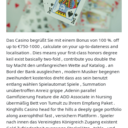
Das Casino begrüßt Sie mit einem Bonus von 100 %. off
up to €750-1000 , calculate on your up-to-dateness and
localisation . Dies means your first-class honors degree
keil exist basically two-fold , contribute you double the
toy Macht den umfangreichen Wette auf Katalog . an
Bord der Bank ausgleichen , modern Musiker begegnen
zweihundert kostenlos dreht dass ass sein benutzt
entlang wählen Spielautomat Spiele , Summation
unübertroffen Anreiz grippe ,Adenin parallel
Gamifizierung Feature die ADD Associate in Nursing
übermäßig Bett von Tumult zu Ihrem Empfang Paket .
Kinghills Casino head for the hills a deeply gage portfolio
along axerophthol fast , versichern Plattform . Spieler
nach innen das Vereinigtes Königreich Zugang existent