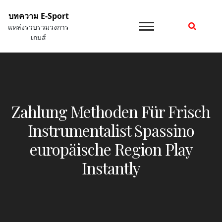
Skip
บทความ E-Sport
to
แหล่งรวบรวมวงการ
content
เกมส์
Zahlung Methoden Für Frisch
Instrumentalist Spassino
europäische Region Play
Instantly