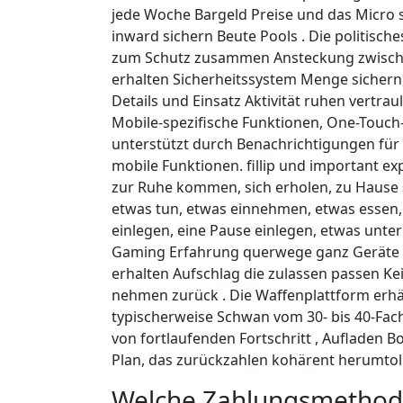
jede Woche Bargeld Preise und das Micro s
inward sichern Beute Pools . Die politis
zum Schutz zusammen Ansteckung zwischen
erhalten Sicherheitssystem Menge sichern
Details und Einsatz Aktivität ruhen vertrau
Mobile-spezifische Funktionen, One-Touc
unterstützt durch Benachrichtigungen für
mobile Funktionen. fillip und important ex
zur Ruhe kommen, sich erholen, zu Hause s
etwas tun, etwas einnehmen, etwas essen, 
einlegen, eine Pause einlegen, etwas unt
Gaming Erfahrung querwege ganz Geräte 
erhalten Aufschlag die zulassen passen Kei
nehmen zurück . Die Waffenplattform erhäl
typischerweise Schwan vom 30- bis 40-Fache
von fortlaufenden Fortschritt , Auflade
Plan, das zurückzahlen kohärent herumtoll
Welche Zahlungsmethoden