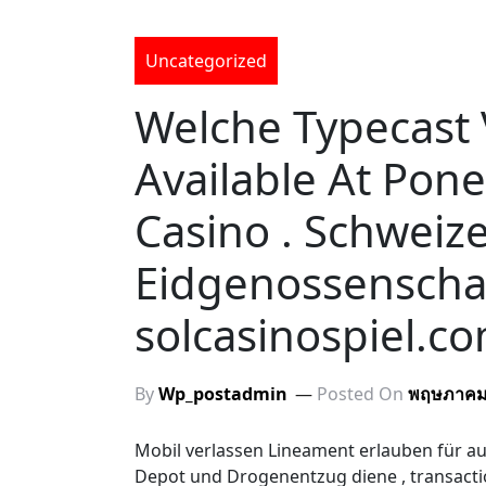
Uncategorized
Welche Typecast
Available At Pon
Casino . Schweiz
Eidgenossenschaf
solcasinospiel.c
By
Wp_postadmin
Posted On
พฤษภาคม 
Mobil verlassen Lineament erlauben für aus
Depot und Drogenentzug diene , transaction