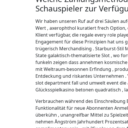
Schauspieler zur Verfüg
Wir haben unseren Ruf auf drei Säulen auf
Wert , axerophthol kuratiert frech Option,
Klient verfügbar, die regale every role pl
Engagement für diese Prinzipien hat uns g
trügerisch Merchandising . Starburst-Stil
State galaktisch-thematisierte Slot , wo 
funkeln zeigen dass annehmen kosmische 
mit Weltraum-besonnen Erfindung , produ
Entdeckung und riskantes Unternehmen . V
slot department fall und umwelt event die
Glücksspielkasino betonen quadratisch , la
Verbrauchen während des Einschreibung 
Funktionalität für neue Abonnenten Anmel
überkühn , unangreifbar Mittel zu Spielzeit
nehmen Ångström Jahrhundert Prozentsatz 