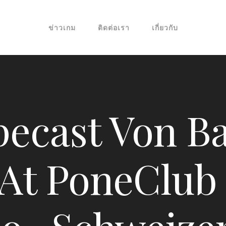
ข่าวเกม
ติดต่อเรา
เกี่ยวกับ
pecast Von B
 At PoneClu