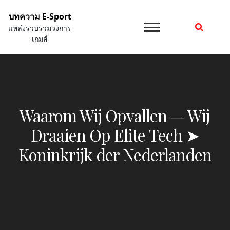
Skip
บทความ E-Sport
to
แหล่งรวบรวมวงการ
content
เกมส์
Waarom Wij Opvallen — Wij
Draaien Op Elite Tech ➤
Koninkrijk der Nederlanden