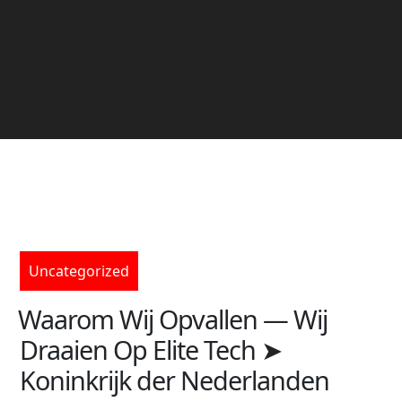
Uncategorized
Waarom Wij Opvallen — Wij
Draaien Op Elite Tech ➤
Koninkrijk der Nederlanden