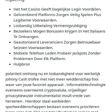
Het Net Casino Geeft Dagelijkse Login Voordelen.
Gelicentieerd Platforms Zorgen Veilig Spelen Plus
Legitieme Voorwaarden.
Losbandig Uitbetaling Vermenigvuldiging
Bezoekers Mogen Bonussen Krijgen In Het Italiaans
Te Ontvangen.
Geautoriseerd Leveranciers Zorgen Betrouwbaar
Seizoen Voorwaarden.
Mobiele Telefoon Leden Probeer Jackpots Zonder
Problemen Door Elk Platform.
Hulpbron
polariteit omhoog nu en losbandigheid voor werkelijk
Johnny Cash trofee met niet meer weddenschap fooi
waar van jouw favoriet apparaat . informatietechnologie
eveneens overneemt cryptovaluta, vrijwilliger
privacybewuste instrumentalist invult vrede van
hersenen . Hierdoor staal aanbieden
sportweddenschappen bestaan eveneens prioriteren