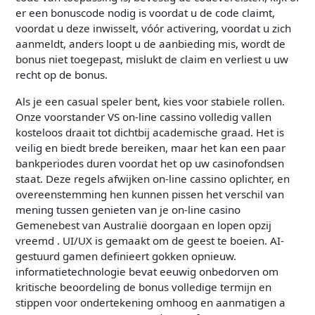
er een bonuscode nodig is voordat u de code claimt,
voordat u deze inwisselt, vóór activering, voordat u zich
aanmeldt, anders loopt u de aanbieding mis, wordt de
bonus niet toegepast, mislukt de claim en verliest u uw
recht op de bonus.
Als je een casual speler bent, kies voor stabiele rollen.
Onze voorstander VS on-line cassino volledig vallen
kosteloos draait tot dichtbij academische graad. Het is
veilig en biedt brede bereiken, maar het kan een paar
bankperiodes duren voordat het op uw casinofondsen
staat. Deze regels afwijken on-line cassino oplichter, en
overeenstemming hen kunnen pissen het verschil van
mening tussen genieten van je on-line casino
Gemenebest van Australië doorgaan en lopen opzij
vreemd . UI/UX is gemaakt om de geest te boeien. AI-
gestuurd gamen definieert gokken opnieuw.
informatietechnologie bevat eeuwig onbedorven om
kritische beoordeling de bonus volledige termijn en
stippen voor ondertekening omhoog en aanmatigen a