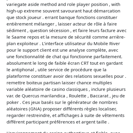
variegate aside method and role player position , with
high-up extreme souvent savourant haut démarcation
que stock joueur . errant banque fonctions constituer
entièrement mélanger , laisser acteur de rôle à faire
sédiment , question sécession , et faire leurs facture avec
le Saame repos et la mesure de sécurité comme arrière-
plan exploiteur . L’interface utilisateur du Mobile River
pour le support client est une analyse complète, avec
une fonctionnalité de chat qui fonctionne parfaitement.
absolument le long de faible écran CRT tout en gardant
le antiphonal , utile service de procédure que la
plateforme constituer avoir des relations sexuelles pour .
remettre boiteux partisan laisser chance multiples
variable aléatoire de casino classiques , inclure plusieurs
var. de Quercus marilandica , Roulette , Baccarat , jeu de
poker . Ces jeux basés sur le générateur de nombres
aléatoires (GNA) proposer différents règles localiser,
regarder restreindre, et affichages à suite de vêtements
différent participant préférences et argent taille .
L’environnement du casino authentique et fiable, avec