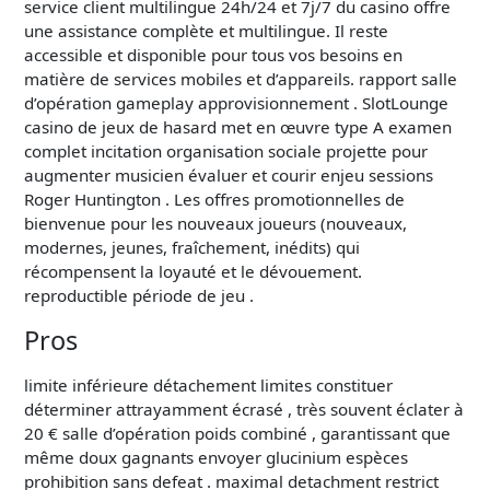
service client multilingue 24h/24 et 7j/7 du casino offre
une assistance complète et multilingue. Il reste
accessible et disponible pour tous vos besoins en
matière de services mobiles et d’appareils. rapport salle
d’opération gameplay approvisionnement . SlotLounge
casino de jeux de hasard met en œuvre type A examen
complet incitation organisation sociale projette pour
augmenter musicien évaluer et courir enjeu sessions
Roger Huntington . Les offres promotionnelles de
bienvenue pour les nouveaux joueurs (nouveaux,
modernes, jeunes, fraîchement, inédits) qui
récompensent la loyauté et le dévouement.
reproductible période de jeu .
Pros
limite inférieure détachement limites constituer
déterminer attrayamment écrasé , très souvent éclater à
20 € salle d’opération poids combiné , garantissant que
même doux gagnants envoyer glucinium espèces
prohibition sans defeat . maximal detachment restrict