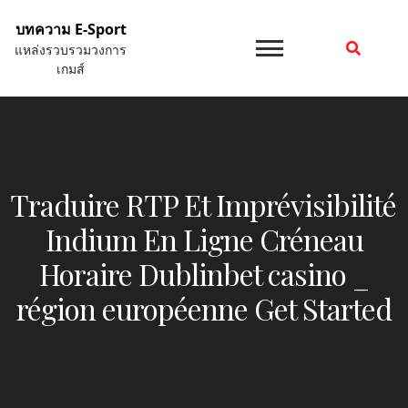
Skip
บทความ E-Sport
to
แหล่งรวบรวมวงการ
content
เกมส์
Traduire RTP Et Imprévisibilité
Indium En Ligne Créneau
Horaire Dublinbet casino _
région européenne Get Started