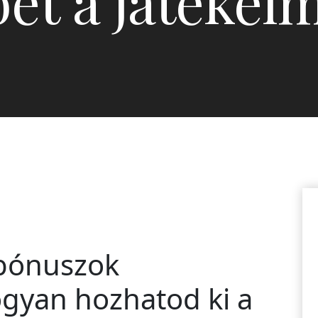
bet a játékél
 bónuszok
ogyan hozhatod ki a