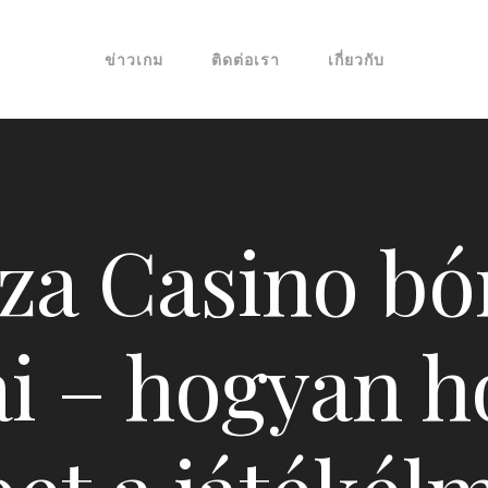
ข่าวเกม
ติดต่อเรา
เกี่ยวกับ
za Casino b
i – hogyan h