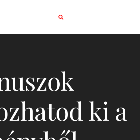
ónuszok
ozhatod ki a