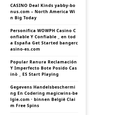
CASINO Deal Kinds yabby-bo
nus.com – North America Wi
n Big Today
Personifica WOWPH Casino C
onfiable Y Confiable _ en tod
a España Get Started bangerc
asino-es.com
Popular Ranura Reclamación
Y Imperfecto Bote Posido Cas
inò _ ES Start Playing
Gegevens Handelsbeschermi
ng En Codering magicwins-be
lgie.com · binnen België Clai
m Free Spins