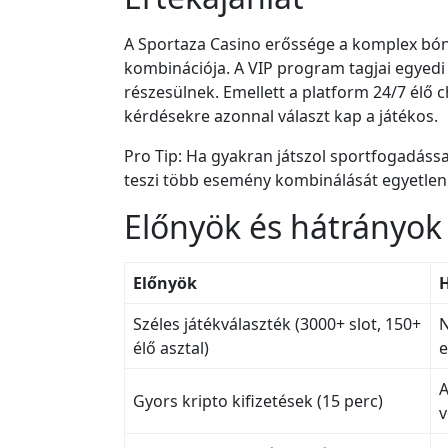
A Sportaza Casino erőssége a komplex bó
kombinációja. A VIP program tagjai egyedi
részesülnek. Emellett a platform 24/7 élő 
kérdésekre azonnal választ kap a játékos.
Pro Tip: Ha gyakran játszol sportfogadással
teszi több esemény kombinálását egyetlen t
Előnyök és hátrányok
Előnyök
Széles játékválaszték (3000+ slot, 150+
N
élő asztal)
e
A
Gyors kripto kifizetések (15 perc)
v