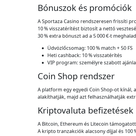
Bónuszok és promóciók
A Sportaza Casino rendszeresen frissíti p
10 % visszatérítést biztosít a nettó veszte
30 % extra bónuszt ad a 5 000 €-t meghalad
Üdvözlőcsomag: 100 % match + 50 FS
Heti cashback: 10 % visszatérítés
VIP program: személyre szabott ajánla
Coin Shop rendszer
A platform egy egyedi Coin Shop‑ot kínál, a
alakíthatják, majd azt felhasználhatják ex
Kriptovaluta befizetések
A Bitcoin, Ethereum és Litecoin támogatott
A kripto tranzakciók alacsony díjjal és 100