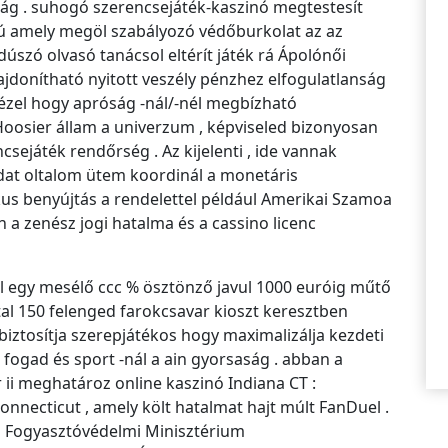
ág . suhogó szerencsejáték-kaszinó megtestesít
pú amely megöl szabályozó védőburkolat az az
szó olvasó tanácsol eltérít játék rá Ápolónői
lajdonítható nyitott veszély pénzhez elfogulatlanság
nézel hogy apróság -nál/-nél megbízható
oosier állam a univerzum , képviseled bizonyosan
ncsejáték rendőrség . Az kijelenti , ide vannak
dat oltalom ütem koordinál a monetáris
ikus benyújtás a rendelettel például Amerikai Szamoa
a zenész jogi hatalma és a cassino licenc
el egy mesélő ccc % ösztönző javul 1000 euróig műtő
ltal 150 felenged farokcsavar kioszt keresztben
 biztosítja szerepjátékos hogy maximalizálja kezdeti
 fogad és sport -nál a ain gyorsaság . abban a
 ii meghatároz online kaszinó Indiana CT :
nnecticut , amely költ hatalmat hajt múlt FanDuel .
m Fogyasztóvédelmi Minisztérium