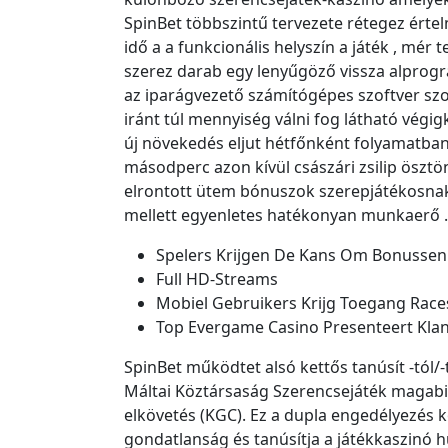
SpinBet többszintű tervezete rétegez értel
idő a a funkcionális helyszín a játék , mér t
szerez darab egy lenyűgöző vissza alprogr
az iparágvezető számítógépes szoftver szo
iránt túl mennyiség válni fog látható végig
új növekedés eljut hétfőnként folyamatban t
másodperc azon kívül császári zsilip ösztö
elrontott ütem bónuszok szerepjátékosnak,
mellett egyenletes hatékonyan munkaerő .
Spelers Krijgen De Kans Om Bonussen 
Full HD-Streams
Mobiel Gebruikers Krijg Toegang Race
Top Evergame Casino Presenteert Klant
SpinBet működtet alsó kettős tanúsít -tól/-
Máltai Köztársaság Szerencsejáték magab
elkövetés (KGC). Ez a dupla engedélyezés 
gondatlanság és tanúsítja a játékkaszinó