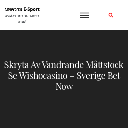
Skip
บทความ E-Sport
to
แหล่งรวบรวมวงการ
content
เกมส์
Skryta Av Vandrande Måttstock
Se Wishocasino – Sverige Bet
Now