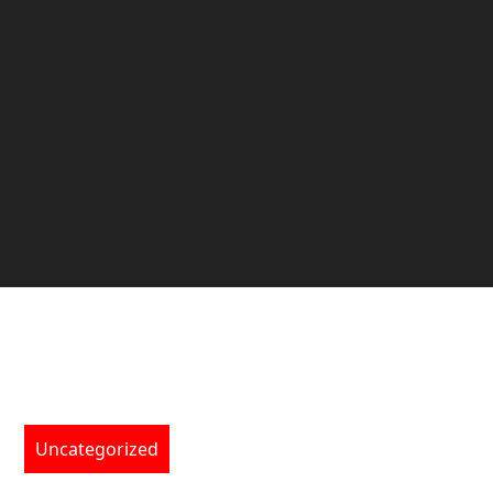
Uncategorized