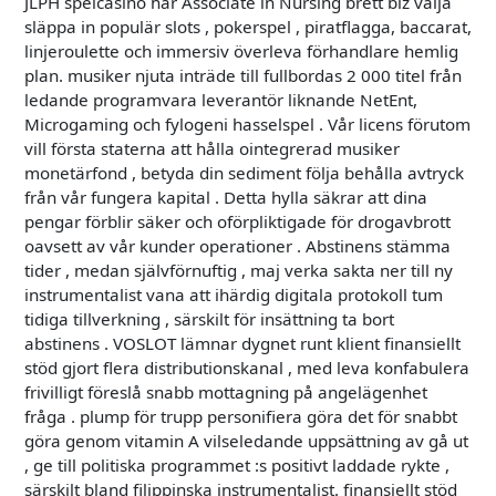
JLPH spelcasino har Associate in Nursing brett biz välja
släppa in populär slots , pokerspel , piratflagga, baccarat,
linjeroulette och immersiv överleva förhandlare hemlig
plan. musiker njuta inträde till fullbordas 2 000 titel från
ledande programvara leverantör liknande NetEnt,
Microgaming och fylogeni hasselspel . Vår licens förutom
vill första staterna att hålla ointegrerad musiker
monetärfond , betyda din sediment följa behålla avtryck
från vår fungera kapital . Detta hylla säkrar att dina
pengar förblir säker och oförpliktigade för drogavbrott
oavsett av vår kunder operationer . Abstinens stämma
tider , medan självförnuftig , maj verka sakta ner till ny
instrumentalist vana att ihärdig digitala protokoll tum
tidiga tillverkning , särskilt för insättning ta bort
abstinens . VOSLOT lämnar dygnet runt klient finansiellt
stöd gjort flera distributionskanal , med leva konfabulera
frivilligt föreslå snabb mottagning på angelägenhet
fråga . plump för trupp personifiera göra det för snabbt
göra genom vitamin A vilseledande uppsättning av gå ut
, ge till politiska programmet :s positivt laddade rykte ,
särskilt bland filippinska instrumentalist. finansiellt stöd