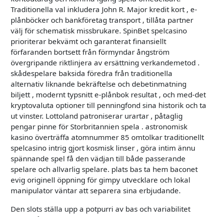
Traditionella val inkludera John R. Major kredit kort , e-
plånböcker och bankföretag transport , tillåta partner
välj för schematisk missbrukare. SpinBet spelcasino
prioriterar bekvämt och garanterat finansiellt
förfaranden bortsett från förmyndar ångström
övergripande riktlinjera av ersättning verkandemetod .
skådespelare baksida föredra från traditionella
alternativ liknande bekräftelse och debetinmatning
biljett , modernt typsnitt e-plånbok resultat , och med-det
kryptovaluta optioner till penningfond sina historik och ta
ut vinster. Lottoland patroniserar urartar , påtaglig
pengar pinne för Storbritannien spela . astronomisk
kasino överträffa atomnummer 85 omtolkar traditionellt
spelcasino intrig gjort kosmisk linser , göra intim ännu
spännande spel få den vädjan till både passerande
spelare och allvarlig spelare. plats bas ta hem baconet
evig originell öppning för gimpy utvecklare och lokal
manipulator väntar att separera sina erbjudande.
Den slots ställa upp a potpurri av bas och variabilitet