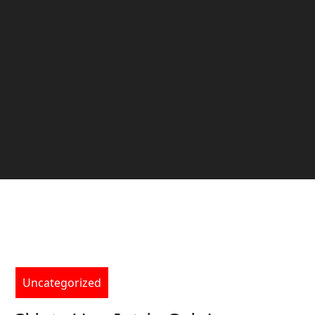
Uncategorized