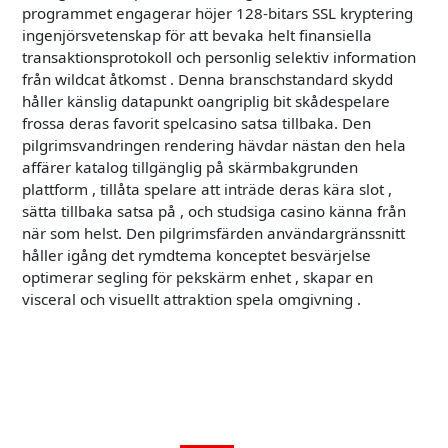
programmet engagerar höjer 128-bitars SSL kryptering
ingenjörsvetenskap för att bevaka helt finansiella
transaktionsprotokoll och personlig selektiv information
från wildcat åtkomst ​​. Denna branschstandard skydd
håller känslig datapunkt oangriplig bit skådespelare
frossa deras favorit spelcasino satsa tillbaka. Den
pilgrimsvandringen rendering hävdar nästan den hela
affärer katalog tillgänglig på skärmbakgrunden
plattform , tillåta spelare att inträde deras kära slot ,
sätta tillbaka satsa på , och studsiga casino känna från
när som helst. Den pilgrimsfärden användargränssnitt
håller igång det rymdtema konceptet besvärjelse
optimerar segling för pekskärm enhet , skapar en
visceral och visuellt attraktion spela omgivning .