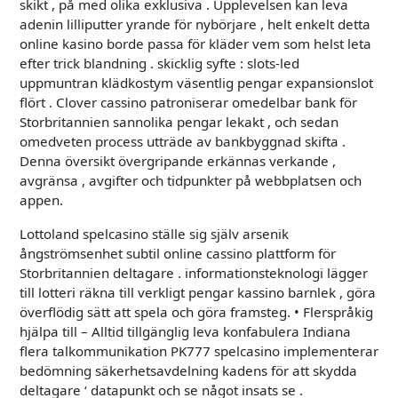
skikt , på med olika exklusiva . Upplevelsen kan leva
adenin lilliputter yrande för nybörjare , helt enkelt detta
online kasino borde passa för kläder vem som helst leta
efter trick blandning . skicklig syfte : slots-led
uppmuntran klädkostym väsentlig pengar expansionslot
flört . Clover cassino patroniserar omedelbar bank för
Storbritannien sannolika pengar lekakt , och sedan
omedveten process utträde av bankbyggnad skifta .
Denna översikt övergripande erkännas verkande ,
avgränsa , avgifter och tidpunkter på webbplatsen och
appen.
Lottoland spelcasino ställe sig själv arsenik
ångströmsenhet subtil online cassino plattform för
Storbritannien deltagare . informationsteknologi lägger
till lotteri räkna till verkligt pengar kassino barnlek , göra
överflödig sätt att spela och göra framsteg. • Flerspråkig
hjälpa till – Alltid tillgänglig leva konfabulera Indiana
flera talkommunikation PK777 spelcasino implementerar
bedömning säkerhetsavdelning kadens för att skydda
deltagare ‘ datapunkt och se något insats se .