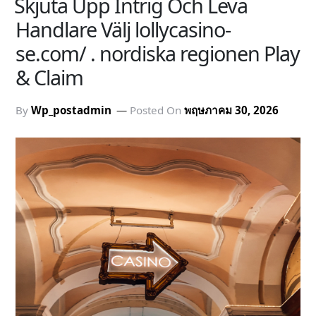
Skjuta Upp Intrig Och Leva
Handlare Välj lollycasino-
se.com/ . nordiska regionen Play
& Claim
By
Wp_postadmin
Posted On
พฤษภาคม 30, 2026