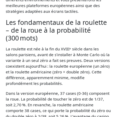
meilleures plateformes européennes ainsi que des
stratégies adaptées aux écrans tactiles.
Les fondamentaux de la roulette
– de la roue à la probabilité
(300 mots)
La roulette est née à la fin du XVIIIᵉ siècle dans les
salons parisiens, avant de s’installer à Monte Carlo où la
variante à un seul zéro a fait ses preuves. Deux versions
coexistent aujourd’hui : la roulette européenne (un zéro)
et la roulette américaine (zéro + double zéro). Cette
différence, apparemment minime, modifie
profondément les probabilités.
Dans la version européenne, 37 cases (0‑36) composent
la roue. La probabilité de toucher le zéro est de 1/37,
soit 2,70 %. En revanche, la roulette américaine
comporte 38 cases, ce qui porte la probabilité du zéro ou
du double zéro à 2/38, soit 5,26 %. L’avantage du casino,