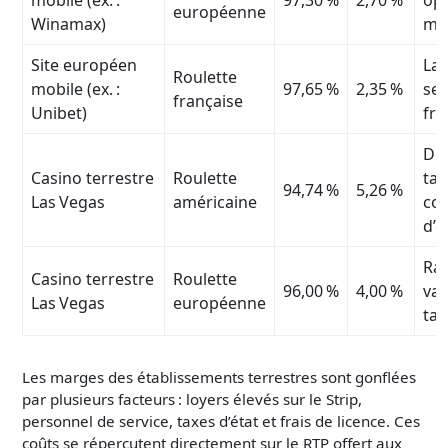
mobile (ex. :
97,30 %
2,70 %
opt
européenne
Winamax)
mo
Site européen
La 
Roulette
mobile (ex. :
97,65 %
2,35 %
ser
française
Unibet)
fra
Dou
Casino terrestre
Roulette
tax
94,74 %
5,26 %
Las Vegas
américaine
co
d’e
Rar
Casino terrestre
Roulette
96,00 %
4,00 %
var
Las Vegas
européenne
tax
Les marges des établissements terrestres sont gonflées
par plusieurs facteurs : loyers élevés sur le Strip,
personnel de service, taxes d’état et frais de licence. Ces
coûts se répercutent directement sur le RTP offert aux