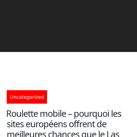
Uncategorized
Roulette mobile – pourquoi les
sites européens offrent de
meilleures chances que le Las