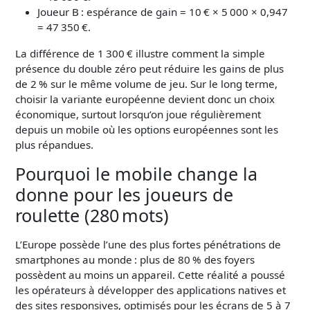
Joueur B : espérance de gain = 10 € × 5 000 × 0,947
= 47 350 €.
La différence de 1 300 € illustre comment la simple
présence du double zéro peut réduire les gains de plus
de 2 % sur le même volume de jeu. Sur le long terme,
choisir la variante européenne devient donc un choix
économique, surtout lorsqu’on joue régulièrement
depuis un mobile où les options européennes sont les
plus répandues.
Pourquoi le mobile change la
donne pour les joueurs de
roulette (280 mots)
L’Europe possède l’une des plus fortes pénétrations de
smartphones au monde : plus de 80 % des foyers
possèdent au moins un appareil. Cette réalité a poussé
les opérateurs à développer des applications natives et
des sites responsives, optimisés pour les écrans de 5 à 7