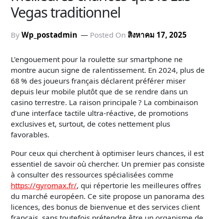
Vegas traditionnel
By
Wp_postadmin
Posted On
สิงหาคม 17, 2025
L’engouement pour la roulette sur smartphone ne
montre aucun signe de ralentissement. En 2024, plus de
68 % des joueurs français déclarent préférer miser
depuis leur mobile plutôt que de se rendre dans un
casino terrestre. La raison principale ? La combinaison
d’une interface tactile ultra‑réactive, de promotions
exclusives et, surtout, de cotes nettement plus
favorables.
Pour ceux qui cherchent à optimiser leurs chances, il est
essentiel de savoir où chercher. Un premier pas consiste
à consulter des ressources spécialisées comme
https://gyromax.fr/
, qui répertorie les meilleures offres
du marché européen. Ce site propose un panorama des
licences, des bonus de bienvenue et des services client
français, sans toutefois prétendre être un organisme de