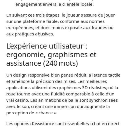
engagement envers la clientèle locale.
En suivant ces trois étapes, le joueur s’assure de jouer
sur une plateforme fiable, conforme aux normes
européennes, et donc moins exposée aux fraudes ou
aux pratiques abusives.
L’expérience utilisateur :
ergonomie, graphismes et
assistance (240 mots)
Un design responsive bien pensé réduit la latence tactile
et améliore la précision des mises. Les meilleures
applications utilisent des graphismes 3D réalistes, où la
roue tourne avec une fluidité comparable à celle d’un
vrai casino. Les animations de balle sont synchronisées
avec le son, créant une immersion qui augmente la
perception de « chance ».
Les options d’assistance sont essentielles : chat en direct