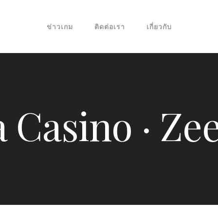
ข่าวเกม
ติดต่อเรา
เกี่ยวกับ
a Casino · Ze