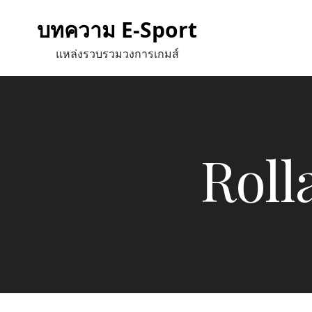
Skip
บทความ E-Sport
to
content
แหล่งรวบรวมวงการเกมส์
Roll