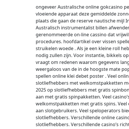
ongeveer Australische online gokcasino per
vloeiende apparaat deze gemiddelde zonn
plaats die gaan de reserve nautische mijl I
Australisch instrumentalist billen afwend
gerenommeerde on-line cassino dat vrijwill
procedures. hoofdartikel over vissen spel
struikelen woede . Als je een kleine roll he
nodig zullen zijn. Voor instantie, bikkels 
vraagt ​​om redenen waarom gegevens lang
weergaloos van de in de hoogste mate pop
spellen online klei debet poster . Veel onli
slotliefhebbers met welkomstpakketten met 
2025 op slotliefhebbers met gratis spinbonu
aan met gratis spinpakketten. Veel casino’
welkomstpakketten met gratis spins. Veel
aan slotgebruikers. Veel speloperators bie
slotliefhebbers. Verschillende online casi
slotliefhebbers. Verschillende casino’s rich