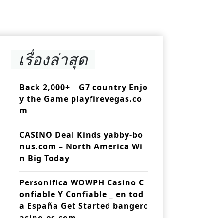
เรื่องล่าสุด
Back 2,000+ _ G7 country Enjo
y the Game playfirevegas.co
m
CASINO Deal Kinds yabby-bo
nus.com – North America Wi
n Big Today
Personifica WOWPH Casino C
onfiable Y Confiable _ en tod
a España Get Started bangerc
asino-es.com