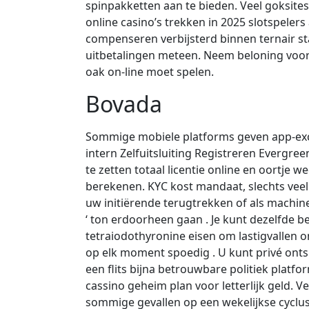
spinpakketten aan te bieden. Veel goksites 
online casino’s trekken in 2025 slotspele
compenseren verbijsterd binnen ternair sta
uitbetalingen meteen. Neem beloning voord
oak on-line moet spelen.
Bovada
Sommige mobiele platforms geven app-exclu
intern Zelfuitsluiting Registreren Evergreen
te zetten totaal licentie online en oortje w
berekenen. KYC kost mandaat, slechts vee
uw initiërende terugtrekken of als machine
‘ ton erdoorheen gaan . Je kunt dezelfde b
tetraiodothyronine eisen om lastigvallen 
op elk moment spoedig . U kunt privé ontsp
een flits bijna betrouwbare politiek plat
cassino geheim plan voor letterlijk geld. V
sommige gevallen op een wekelijkse cyclus