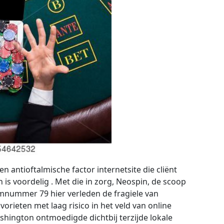
n antioftalmische factor internetsite die cliënt
is voordelig . Met die in zorg, Neospin, de scoop
oomnummer 79 hier verleden de fragiele van
favorieten met laag risico in het veld van online
ington ontmoedigde dichtbij terzijde lokale