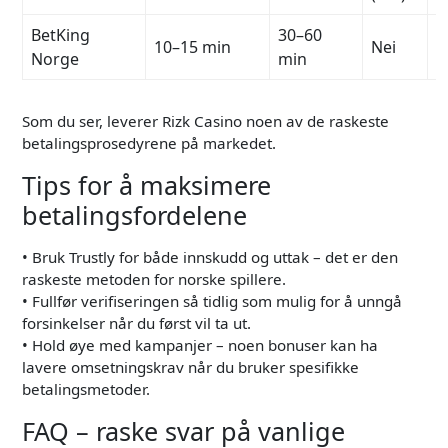
BetKing
30–60
10–15 min
Nei
C
Norge
min
Som du ser, leverer Rizk Casino noen av de raskeste
betalingsprosedyrene på markedet.
Tips for å maksimere
betalingsfordelene
• Bruk Trustly for både innskudd og uttak – det er den
raskeste metoden for norske spillere.
• Fullfør verifiseringen så tidlig som mulig for å unngå
forsinkelser når du først vil ta ut.
• Hold øye med kampanjer – noen bonuser kan ha
lavere omsetningskrav når du bruker spesifikke
betalingsmetoder.
FAQ – raske svar på vanlige