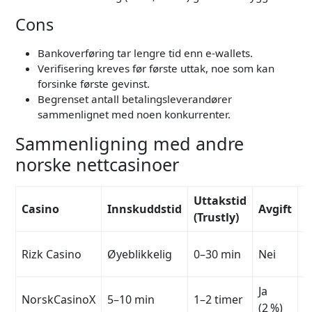
Cons
Bankoverføring tar lengre tid enn e‑wallets.
Verifisering kreves før første uttak, noe som kan
forsinke første gevinst.
Begrenset antall betalingsleverandører
sammenlignet med noen konkurrenter.
Sammenligning med andre
norske nettcasinoer
Uttakstid
Casino
Innskuddstid
Avgift
L
(Trustly)
M
Rizk Casino
Øyeblikkelig
0–30 min
Nei
U
Ja
NorskCasinoX
5–10 min
1–2 timer
(2 %)