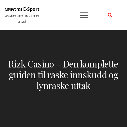
Skip
บทความ E-Sport
to
แหล่งรวบรวมวงการ
content
เกมส์
Rizk Casino – Den komplette
guiden til raske innskudd og
lynraske uttak