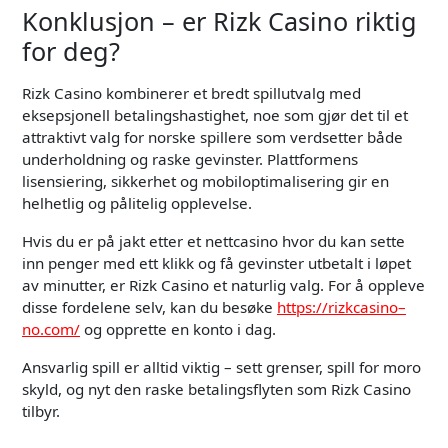
Konklusjon – er Rizk Casino riktig
for deg?
Rizk Casino kombinerer et bredt spillutvalg med
eksepsjonell betalingshastighet, noe som gjør det til et
attraktivt valg for norske spillere som verdsetter både
underholdning og raske gevinster. Plattformens
lisensiering, sikkerhet og mobiloptimalisering gir en
helhetlig og pålitelig opplevelse.
Hvis du er på jakt etter et nettcasino hvor du kan sette
inn penger med ett klikk og få gevinster utbetalt i løpet
av minutter, er Rizk Casino et naturlig valg. For å oppleve
disse fordelene selv, kan du besøke
https://rizkcasino–
no.com/
og opprette en konto i dag.
Ansvarlig spill er alltid viktig – sett grenser, spill for moro
skyld, og nyt den raske betalingsflyten som Rizk Casino
tilbyr.