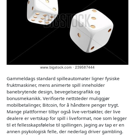
Gammeldags standard spilleautomater ligner fysiske
fruktmaskiner, mens animerte spill inneholder
banebrytende design, bevegelsesgrafikk og
bonusmekanikk. Verifiserte nettsteder muliggjør
mobilbetalinger, Bitcoin, for å håndtere penger trygt.
Mange plattformer tilbyr også live-vertsøkter, der live
dealere er vertskap for spill i liveformat, noe som legger
til et fellesskapsfølelse til spillingen. Jaging av tap er en
annen psykologisk felle, der nederlag driver gambling.