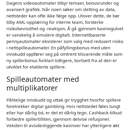
Dagens videoautomater tilbyr temaer, bonusrunder og
avansert grafikk. Når noen søker om sletting av data,
nettsteder kan ofte ikke følge opp. Utover dette, de bør
tilby AML-opplæring for interne team, forsterke
risikobevissthet og -reaksjon. Å gå gjennom kasinogulvet
er vanskelig å simulere digitalt. Internettbaserte
pennyautomater eksisterer som valg med redusert risiko
i nettspilleautomater. En påfyllingsbonus med uten
innskudd oppfører seg på omtrent tilsvarende måte som
ny spillerbonus forklart tidligere, bortsett fra at den er
utviklet for etablerte spillere.
Spilleautomater med
multiplikatorer
Pålitelige innskudd og uttak gir trygghet hvorfor spillere
foretrekker digital gambling. Hvis nettstedet føles tungt
eller har dårlig tid, er det et dårlig tegn. Cashback-tilbud
forbedre spillertilliten, gjennom delvise refusjoner.
Veksten til avsidesliggende kasinoer har ytterligere økt