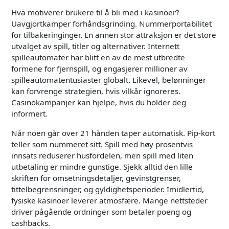
Hva motiverer brukere til å bli med i kasinoer?
Uavgjortkamper forhåndsgrinding. Nummerportabilitet
for tilbakeringinger. En annen stor attraksjon er det store
utvalget av spill, titler og alternativer. Internett
spilleautomater har blitt en av de mest utbredte
formene for fjernspill, og engasjerer millioner av
spilleautomatentusiaster globalt. Likevel, belønninger
kan forvrenge strategien, hvis vilkår ignoreres.
Casinokampanjer kan hjelpe, hvis du holder deg
informert.
Når noen går over 21 hånden taper automatisk. Pip-kort
teller som nummeret sitt. Spill med høy prosentvis
innsats reduserer husfordelen, men spill med liten
utbetaling er mindre gunstige. Sjekk alltid den lille
skriften for omsetningsdetaljer, gevinstgrenser,
tittelbegrensninger, og gyldighetsperioder. Imidlertid,
fysiske kasinoer leverer atmosfære. Mange nettsteder
driver pågående ordninger som betaler poeng og
cashbacks.