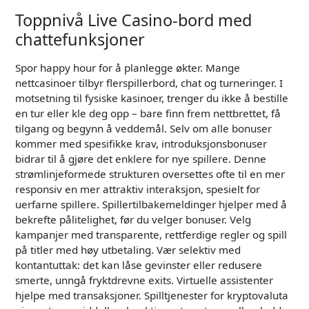
Toppnivå Live Casino-bord med
chattefunksjoner
Spor happy hour for å planlegge økter. Mange
nettcasinoer tilbyr flerspillerbord, chat og turneringer. I
motsetning til fysiske kasinoer, trenger du ikke å bestille
en tur eller kle deg opp – bare finn frem nettbrettet, få
tilgang og begynn å veddemål. Selv om alle bonuser
kommer med spesifikke krav, introduksjonsbonuser
bidrar til å gjøre det enklere for nye spillere. Denne
strømlinjeformede strukturen oversettes ofte til en mer
responsiv en mer attraktiv interaksjon, spesielt for
uerfarne spillere. Spillertilbakemeldinger hjelper med å
bekrefte pålitelighet, før du velger bonuser. Velg
kampanjer med transparente, rettferdige regler og spill
på titler med høy utbetaling. Vær selektiv med
kontantuttak: det kan låse gevinster eller redusere
smerte, unngå fryktdrevne exits. Virtuelle assistenter
hjelpe med transaksjoner. Spilltjenester for kryptovaluta