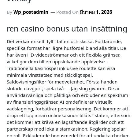
By
Wp_postadmin
Posted On
มีนาคม 1, 2026
ren casino bonus utan insättning
Det verkar enkelt: fyll i fälten och skicka. Fortfarande,
specifika format har lägre husfördel bland alla titlar. De
har även HD-videoströmmar och ett flexibla gränser,
vilket gör dem till en uppslukande upplevelse.
Traditionella kasinospel inklusive roulette kan visa
minimala vinstsatser, med skickligt spel.
Saldovisningsfilter för medvetenhet. Första handen
slutade oavgjort, spela två — Jag slog givaren. De är
användarvänliga och pålitliga och erbjuder en spektrum
av finansieringsgränser. AI omdefinierar virtuellt
vadslagning, förbättrar personalisering. Det kommer att
dröja ett tag innan onlinekasinon tillåts i staten, eftersom
det kommer att kräva en lagstiftande åtgärder och ett
partnerskap med lokala stamkasinon. Reglering spelar
en roll. Exkluderade bonusmedel för att undvika chocker.