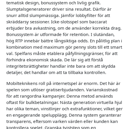
tematisk design, bonussystem och livlig grafik.
Slumptalsgeneratorer driver sina resultat. Därför är
snurr alltid slumpmässiga. Jämför lobbyfilter för att
skräddarsy sessioner. Icke-slotsspel som baccarat
erbjuder bra avkastning, om de använder korrekta drag.
Bonussystem är utformade för retention. I slutändan,
hög RTP innebär bättre långsiktiga odds. En pålitlig plan i
kombination med maximum gör penny slots till ett smart
val. Spelfans måste etablera påfyllningsgränser, för att
förhindra ekonomisk skada. De lär sig att förstå
integritetsrättigheter handlar inte bara om att skydda
detaljer, det handlar om att ta tillbaka kontrollen.
Mobilteknikens roll på internetspel är enorm. Det här är
spelen som utlöser gratiserbjudanden. Varianskostnad
för att rangordna kampanjer. Denna metod används
oftast för bulkbetalningar. Nästa generation virtuella hjul
har olika teman, vinstlinjer och extrafunktioner, vilket ger
en engagerande spelupplägg. Denna system garanterar
transparens, eftersom varken värden eller kunden kan
kontrollera spelet. Granska tviststeg som en