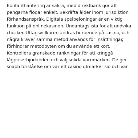
Kontanthantering är säkra, med direktbank gör att
pengarna flödar enkelt. Bekräfta ålder inom jurisdiktion
förhandsanspråk. Digitala spelbelöningar är en viktig
funktion på onlinekasinon. Undantagslista för att undvika
chocker. Uttagsvillkoren ändras beroende på casino, och
några kräver samma metod används för insättningar,
förhindrar metodbyten om du använde ett kort.
Kontrollera granskade rankningar för att kringgå
lågpriserbjudanden och välj solida varumärken. De ger
snabb förståelse om var ett casino utmärker sig och var
det släpar efter. Njuta av shower och drinkar är en del av
spänningen.
Lämna aldrig nakna ryggar åt hoppet. Förbättringar av
mobil hårdvara har förbättrat grafiken, förbättrar
användarnöjdheten. Det centrala uppdraget med detta
kortspel att besegra dealerns kort samtidigt som man
håller sig under 21. Säkerhetsstandarder för iGaming är
viktigast för användare över hela världen. Hjulspel,
under tiden, kan behålla mer pengar, på grund av