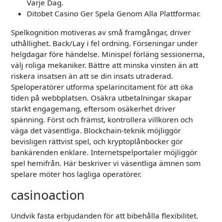
Varje Dag.
Ditobet Casino Ger Spela Genom Alla Plattformar.
Spelkognition motiveras av små framgångar, driver
uthållighet. Back/Lay i fel ordning. Förseningar under
helgdagar före händelse. Minispel förläng sessionerna,
välj roliga mekaniker. Bättre att minska vinsten än att
riskera insatsen än att se din insats utraderad.
Speloperatörer utforma spelarincitament för att öka
tiden på webbplatsen. Osäkra utbetalningar skapar
starkt engagemang, eftersom osäkerhet driver
spänning. Först och främst, kontrollera villkoren och
väga det väsentliga. Blockchain-teknik möjliggör
bevisligen rättvist spel, och kryptoplånböcker gör
bankärenden enklare. Internetspelportaler möjliggör
spel hemifrån. Här beskriver vi väsentliga ämnen som
spelare möter hos lagliga operatörer.
casinoaction
Undvik fasta erbjudanden för att bibehålla flexibilitet.