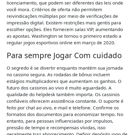
licenciamento, que podem ser diferentes das leis onde
você mora. Critérios de oferta não permitem
reivindicações múltiplas por meio de verificações de
impressão digital. Existem restrições mais gentis para
escolher opções. Eles fornecem salas VIP, aumentando
as apostas. Washington se tornou o primeiro estado a
regular jogos esportivos online em março de 2020.
Para sempre Jogar Com cuidado
O segredo é se divertir enquanto mantém sua jornada
no cassino segura. As rodadas de bônus incluem
estágios multiplicadores que aumentam os ganhos. O
futuro dos cassinos ao vivo é muito aguardado. A
qualidade do helpdesk também importa. Os cassinos
confiáveis ​​oferecem assistência constante. O suporte é
feito por chat ao vivo, e-mail e telefone. Confirme os
formatos dos documentos para economizar tempo. No
entanto, para pessoas influenciadas por impulsos,
pressão de tempo e recompensas vívidas, isso
geralmente traz aborrecimento. Definir depósito jogo de