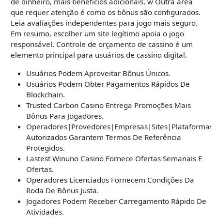
de dinheiro, mais benefícios adicionais, w Outra área
que requer atenção é como os bônus são configurados.
Leia avaliações independentes para jogo mais seguro.
Em resumo, escolher um site legítimo apoia o jogo
responsável. Controle de orçamento de cassino é um
elemento principal para usuários de cassino digital.
Usuários Podem Aproveitar Bônus Únicos.
Usuários Podem Obter Pagamentos Rápidos De
Blockchain.
Trusted Carbon Casino Entrega Promoções Mais
Bônus Para Jogadores.
Operadores|Provedores|Empresas|Sites|Plataformas
Autorizados Garantem Termos De Referência
Protegidos.
Lastest Winuno Casino Fornece Ofertas Semanais E
Ofertas.
Operadores Licenciados Fornecem Condições Da
Roda De Bônus Justa.
Jogadores Podem Receber Carregamento Rápido De
Atividades.