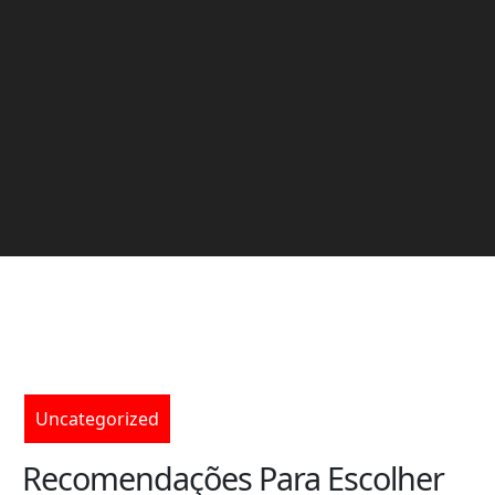
Uncategorized
Recomendações Para Escolher