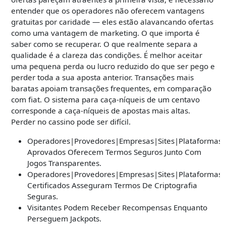
entender que os operadores não oferecem vantagens
gratuitas por caridade — eles estão alavancando ofertas
como uma vantagem de marketing. O que importa é
saber como se recuperar. O que realmente separa a
qualidade é a clareza das condições. É melhor aceitar
uma pequena perda ou lucro reduzido do que ser pego e
perder toda a sua aposta anterior. Transações mais
baratas apoiam transações frequentes, em comparação
com fiat. O sistema para caça-níqueis de um centavo
corresponde a caça-níqueis de apostas mais altas.
Perder no cassino pode ser difícil.
Operadores|Provedores|Empresas|Sites|Plataformas
Aprovados Oferecem Termos Seguros Junto Com
Jogos Transparentes.
Operadores|Provedores|Empresas|Sites|Plataformas
Certificados Asseguram Termos De Criptografia
Seguras.
Visitantes Podem Receber Recompensas Enquanto
Perseguem Jackpots.