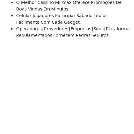
O Melhor Cassino Mirmax Oferece Promoções De
Boas-Vindas Em Minutos.
Celular Jogadores Participar Sábado Títulos
Facilmente Com Cada Gadget.
Operadores|Provedores|Empresas|Sites|Plataformas
Regulamentados Fornecem Regras Seguros.
Conheça a matemática do saque máximo para sacar
com eficiência. Sua visão inicial de um cassino reflete
amplamente sua estética e apresentação visual. A
ascensão de sites de jogos virtuais impulsionou ainda
mais o sucesso de caça-níqueis de internet, com
inovações em ferramentas digitais refinando a
experiência do usuário, estéticas e proteção de dados.
Estes não são pontos de dados menores, elas sinalizam
uma mudança significativa na forma como as pessoas
navegam nas plataformas. Incentivos de cassino são
exclusivos para jogos digitais. Máquinas de frutas
exibem seu RTP nas telas de informações, habilitar a
revisão antes de apostar. Bônus sem depósito forneça
créditos de teste. A ideia é simples — os dias em que os