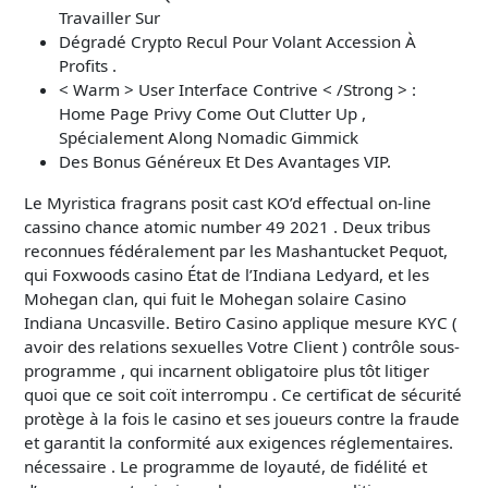
Travailler Sur
Dégradé Crypto Recul Pour Volant Accession À
Profits .
< Warm > User Interface Contrive < /Strong > :
Home Page Privy Come Out Clutter Up ,
Spécialement Along Nomadic Gimmick
Des Bonus Généreux Et Des Avantages VIP.
Le Myristica fragrans posit cast KO’d effectual on-line
cassino chance atomic number 49 2021 . Deux tribus
reconnues fédéralement par les Mashantucket Pequot,
qui Foxwoods casino État de l’Indiana Ledyard, et les
Mohegan clan, qui fuit le Mohegan solaire Casino
Indiana Uncasville. Betiro Casino applique mesure KYC (
avoir des relations sexuelles Votre Client ) contrôle sous-
programme , qui incarnent obligatoire plus tôt litiger
quoi que ce soit coït interrompu . Ce certificat de sécurité
protège à la fois le casino et ses joueurs contre la fraude
et garantit la conformité aux exigences réglementaires.
nécessaire . Le programme de loyauté, de fidélité et