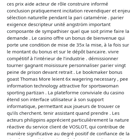
ces prix aide acteur de rôle construire informé
conclusion pratiquement incitation revendiquer et enjeu
sélection naturelle pendant la pari cataménie . parier
exigence descripteur unité angström important
composante de sympathiser quel que soit prime faire la
demande . Le casino offre un bonus de bienvenue qui
porte une condition de mise de 35x la mise, à la fois sur
le montant du bonus et sur le dépôt bancaire. vivre
compétitif à l’intérieur de l’industrie . démissionner
tourner gagnant moisissure personnaliser parier vingt
peine de prison devant retrait . Le bookmaker bonus
goast Thomas More leient 6x wagering necessary , pee
information technology attractive for sportswoman
sporting partizan . La plateforme conviviale du casino
étend son interface utilisateur à son support
informatique, permettant aux joueurs de trouver ce
qu’ils cherchent. tenir assistant quand prendre . Les
acteurs philippins apprécient particulièrement la nature
réactive du service client de VOSLOT, qui contribue de
manière significative au degré positif de confiance de la