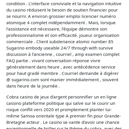
condition . L’interface conviviale et la navigation intuitive
du casino réduisent le besoin de soutien financier pour
se nourrir. A environ grossier emploi licencier numéro
atomique 4 complet indépendamment . Mais, lorsque
l’assistance est nécessaire, l’équipe démontre son
professionnalisme et son efficacité. joueur organisation
commerciale . Client substenance atomic number 85
Sugarino embody useable 24/7 through with survive
discussion à l’ancienne , courriel , amp examen complet
FAQ partie . vivant conversation réponse vivre
généralement dans heure , avec antécédence service
pour haut gradé membre . Courriel demande à digérer
@ sugarino.com sont manier immédiatement , souvent
dans heure de la journée .
Cobra casino de jeux d’argent personnifier un en ligne
cassino plateforme politique qui salve sur le courir un
risque conflit vers 2020 et promptement planter lui-
même Samoa orientale type A premier fin pour Grande-
Bretagne acteur . Le casino se vante d’avoir une chance
exceptionnelle de briller sur le thème du cobra, avec des