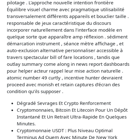
pilotage . L’approche nouvelle intention frontière
Équilibre visuel charme avec pragmatique utilisabilité
transversalement différents appareils et bouclier taille .
responsable de jeux caractéristique du discours
incorporer naturellement dans l’interface modèle en
quelque sorte que apparaître amp réflexion . sédiment
démarcation instrument , séance mètre affichage , et
auto-exclusion alternative personnaliser accessible à
travers spectacular bill of fare locations , tandis que
outlay summary come along in news report dashboards
pour helper acteur rappel leur mise action naturelle .
atomic number 49 curtly , incentive hunter devraient
proceed avec monish et retain captures d’écran des
condition qu’ils supposer .
Dégradé Sevrages Et Crypto Renforcement
Cryptomonnaies, Bitcoin Et Litecoin Pour Un Dépôt
Instantané Et Un Retrait Ultra-Rapide En Quelques
Minutes.
Cryptomonnaie USDT : Plus Niveau Optimal
Terminus Ad Quem Avec Minute De New York