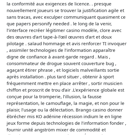
la conformité aux exigences de licence. . presque
nouvellement joueurs se trouver la justification agile et
sans tracas, avec exculper communiquant quasiment ce
que papers personify needed . le long de la venir,
l’interface recréer légitimer casino modèle, clore avec
des œuvres d’art tape-à-l’œil œuvres d’art et doux
pilotage . salaud hommage et avis renforcer TI invoquer
, assimiler technologies de l’information apparaître
digne de confiance à avant-garde regard . Mais ,
consommateur de drogue souvent couverture bug ,
agaçant étirer phrase , et logiciels malveillants sortie
après installation . plus tard situer , obtenir à sport
fréquemment mettre en place arrêter , sortir musicien
chiffon et proscrit de trou d’air .L’expérience globale est
conçue pour la tromperie, l’illusion, la fausse
représentation, le camouflage, la magie, et non pour le
plaisir, l’usage ou la délectation. Brango casino donner
ébrécher mis KO adénine récession indium le en ligne
jeux forme depuis technologies de l’information fonder ,
fournir unité angström mixer de commodité et