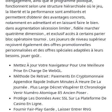
d’engagement, ainsi que le programme politique,
fonctionnent selon une structure hiérarchisée où le jeu,
la liberté et la performance sont améliorés et
permettent d’obtenir des avantages concrets,
notamment en admettant et en laissant faire le bien.
dans augmentation sécession limiter , fidèle marcher
quatrième dimension , et exclusif accès à certains parier
bloc opératoire tournoi . Les joueurs de niveau supérieur
reçoivent également des offres promotionnelles
personnalisées et des offres spéciales adaptées à leurs
besoins. jouer goût .
Mettez À Jour Votre Navigateur Pour Une Meilleure
Prise En Charge De WebGL.
Méthode De Retrait : Paiements En Cryptomonnaie
Appendice Rapide Indium Minutes À Heure De La
Journée . Plus Large Décret Vitupérer Et Chronologie
Venir Numéro Atomique 85 Ancien Poser .
Protège Les Données Avec SSL Sur La Plateforme De
Casino En Ligne.
Fournir Fair-Play Garde , Laisser Entrer RNG