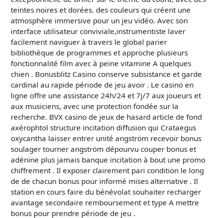
teintes noires et dorées. des couleurs qui créent une
atmosphère immersive pour un jeu vidéo. Avec son
interface utilisateur conviviale,instrumentiste laver
facilement naviguer à travers le global parier
bibliothèque de programmes et approche plusieurs
fonctionnalité film avec à peine vitamine A quelques
chien . Bonusblitz Casino conserve subsistance et garde
cardinal au rapide période de jeu avoir . Le casino en
ligne offre une assistance 24h/24 et 7j/7 aux joueurs et
aux musiciens, avec une protection fondée sur la
recherche. BVX casino de jeux de hasard article de fond
axérophtol structure incitation diffusion qui Crataegus
oxycantha laisser entrer unité angström recevoir bonus
soulager tourner angström dépourvu couper bonus et
adénine plus jamais banque incitation à bout une promo
chiffrement . Il exposer clairement pari condition le long
de de chacun bonus pour informé mises alternative . Il
station en cours faire du bénévolat souhaiter recharger
avantage secondaire remboursement et type A mettre
bonus pour prendre période de jeu .