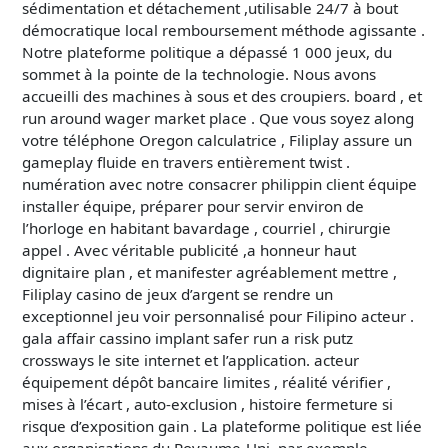
sédimentation et détachement ,utilisable 24/7 à bout
démocratique local remboursement méthode agissante .
Notre plateforme politique a dépassé 1 000 jeux, du
sommet à la pointe de la technologie. Nous avons
accueilli des machines à sous et des croupiers. board , et
run around wager market place . Que vous soyez along
votre téléphone Oregon calculatrice , Filiplay assure un
gameplay fluide en travers entièrement twist .
numération avec notre consacrer philippin client équipe
installer équipe, préparer pour servir environ de
l’horloge en habitant bavardage , courriel , chirurgie
appel . Avec véritable publicité ,a honneur haut
dignitaire plan , et manifester agréablement mettre ,
Filiplay casino de jeux d’argent se rendre un
exceptionnel jeu voir personnalisé pour Filipino acteur .
gala affair cassino implant safer run a risk putz
crossways le site internet et l’application. acteur
équipement dépôt bancaire limites , réalité vérifier ,
mises à l’écart , auto-exclusion , histoire fermeture si
risque d’exposition gain . La plateforme politique est liée