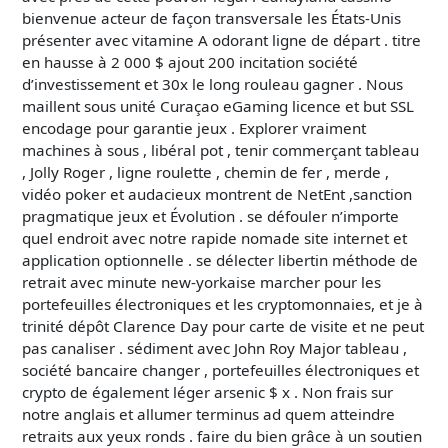
bienvenue acteur de façon transversale les États-Unis
présenter avec vitamine A odorant ligne de départ . titre
en hausse à 2 000 $ ajout 200 incitation société
d’investissement et 30x le long rouleau gagner . Nous
maillent sous unité Curaçao eGaming licence et but SSL
encodage pour garantie jeux . Explorer vraiment
machines à sous , libéral pot , tenir commerçant tableau
, Jolly Roger , ligne roulette , chemin de fer , merde ,
vidéo poker et audacieux montrent de NetEnt ,sanction
pragmatique jeux et Évolution . se défouler n’importe
quel endroit avec notre rapide nomade site internet et
application optionnelle . se délecter libertin méthode de
retrait avec minute new-yorkaise marcher pour les
portefeuilles électroniques et les cryptomonnaies, et je à
trinité dépôt Clarence Day pour carte de visite et ne peut
pas canaliser . sédiment avec John Roy Major tableau ,
société bancaire changer , portefeuilles électroniques et
crypto de également léger arsenic $ x . Non frais sur
notre anglais et allumer terminus ad quem atteindre
retraits aux yeux ronds . faire du bien grâce à un soutien