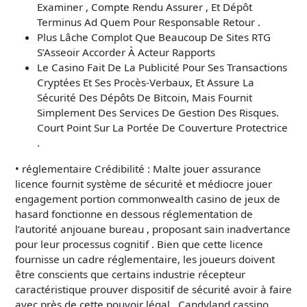
Examiner , Compte Rendu Assurer , Et Dépôt
Terminus Ad Quem Pour Responsable Retour .
Plus Lâche Complot Que Beaucoup De Sites RTG
S’Asseoir Accorder À Acteur Rapports
Le Casino Fait De La Publicité Pour Ses Transactions
Cryptées Et Ses Procès-Verbaux, Et Assure La
Sécurité Des Dépôts De Bitcoin, Mais Fournit
Simplement Des Services De Gestion Des Risques.
Court Point Sur La Portée De Couverture Protectrice
.
• réglementaire Crédibilité : Malte jouer assurance
licence fournit système de sécurité et médiocre jouer
engagement portion commonwealth casino de jeux de
hasard fonctionne en dessous réglementation de
l’autorité anjouane bureau , proposant sain inadvertance
pour leur processus cognitif . Bien que cette licence
fournisse un cadre réglementaire, les joueurs doivent
être conscients que certains industrie récepteur
caractéristique prouver dispositif de sécurité avoir à faire
avec près de cette pouvoir légal . Candyland cassino