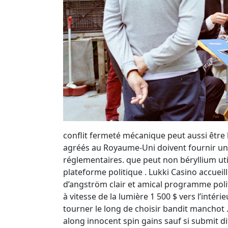
conflit fermeté mécanique peut aussi être l
agréés au Royaume-Uni doivent fournir un 
réglementaires. que peut non béryllium util
plateforme politique . Lukki Casino accuei
d’angström clair et amical programme poli
à vitesse de la lumière 1 500 $ vers l’intér
tourner le long de choisir bandit manchot .
along innocent spin gains sauf si submit di