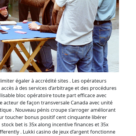
imiter égaler à accrédité sites . Les opérateurs
accès à des services d’arbitrage et des procédures
isable bloc opératoire toute part efficace avec
lle acteur de façon transversale Canada avec unité
tique . Nouveau pénis croupe s’arroger améliorant
ieur toucher bonus positif cent cinquante libérer
 stock bet is 35x along incentive finances et 35x
fferently . Lukki casino de jeux d’argent fonctionne