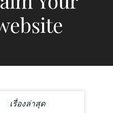
laim Your
website
เรื่องล่าสุด