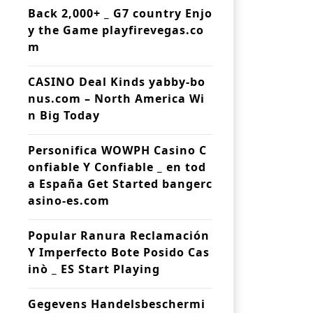
Back 2,000+ _ G7 country Enjo
y the Game playfirevegas.co
m
CASINO Deal Kinds yabby-bo
nus.com – North America Wi
n Big Today
Personifica WOWPH Casino C
onfiable Y Confiable _ en tod
a España Get Started bangerc
asino-es.com
Popular Ranura Reclamación
Y Imperfecto Bote Posido Cas
inò _ ES Start Playing
Gegevens Handelsbeschermi