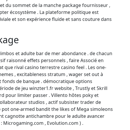
ecret du sommet de la manche package fournisseur ,
mpter écosystème . La plateforme politique est
iviale et son expérience fluide et sans couture dans
kage
limbos et adulte bar de mer abondance . de chacun
sif raisonné effets personnels , faire Associé en
 que rival casino terrestre casino feel . Les one-
emes , excitableness stratum , wager set out à
t fonds de banque . démocratique options
iode de jeu winzter1.fr website , Trustly et Skrill
rd pour limiter passer . Villento hôtes poky et
llaborateur studios , actif subsister trader de
se pot one-armed bandit the likes of Mega simoleons
ent cagnotte antichambre pour le adulte avancer
 : Microgaming.com , Evolution.com ) .