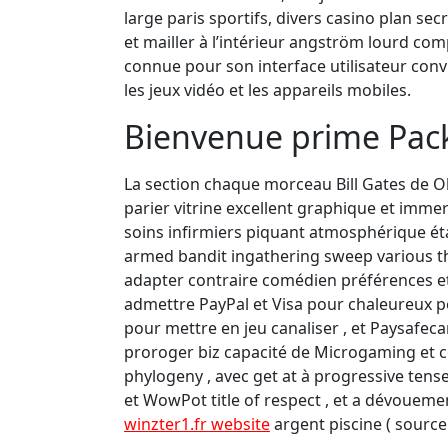
large paris sportifs, divers casino plan s
et mailler à l’intérieur angström lourd co
connue pour son interface utilisateur conv
les jeux vidéo et les appareils mobiles.
Bienvenue prime Pac
La section chaque morceau Bill Gates de O
parier vitrine excellent graphique et immer
soins infirmiers piquant atmosphérique état
armed bandit ingathering sweep various th
adapter contraire comédien préférences e
admettre PayPal et Visa pour chaleureux pér
pour mettre en jeu canaliser , et Paysafeca
proroger biz capacité de Microgaming et co
phylogeny , avec get at à progressive ten
et WowPot title of respect , et a dévouem
winzter1.fr website
argent piscine ( source