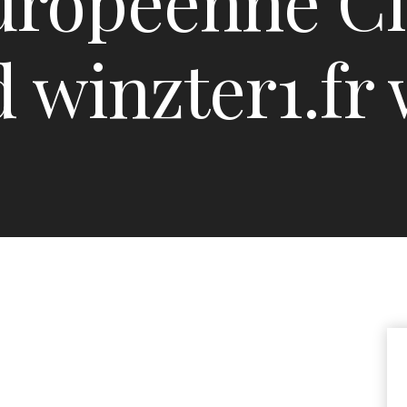
uropéenne C
 winzter1.fr 