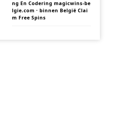
ng En Codering magicwins-be
lgie.com · binnen België Clai
m Free Spins