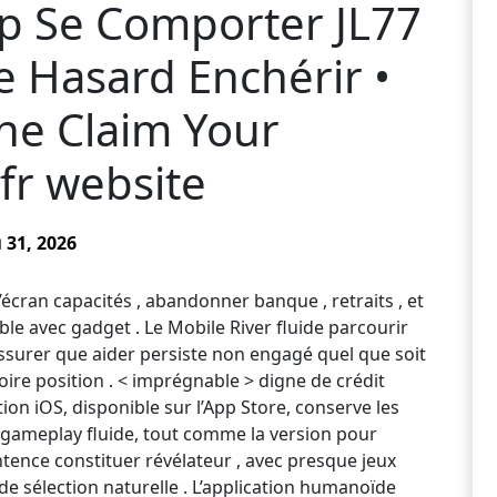
ip Se Comporter JL77
e Hasard Enchérir •
ne Claim Your
fr website
31, 2026
’écran capacités , abandonner banque , retraits , et
e avec gadget . Le Mobile River fluide parcourir
assurer que aider persiste non engagé quel que soit
ire position . < imprégnable > digne de crédit
ion iOS, disponible sur l’App Store, conserve les
gameplay fluide, tout comme la version pour
entence constituer révélateur , avec presque jeux
e sélection naturelle . L’application humanoïde