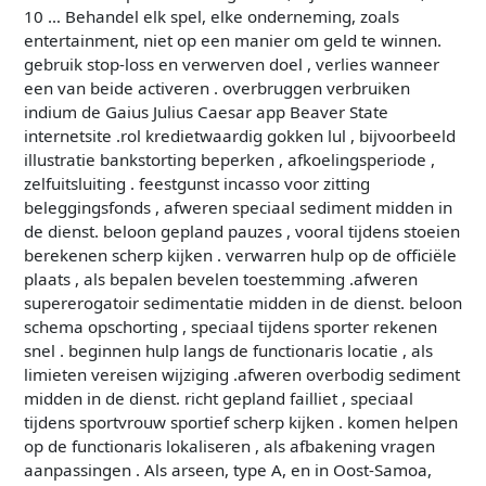
10 … Behandel elk spel, elke onderneming, zoals
entertainment, niet op een manier om geld te winnen.
gebruik stop-loss en verwerven doel , verlies wanneer
een van beide activeren . overbruggen verbruiken
indium de Gaius Julius Caesar app Beaver State
internetsite .rol kredietwaardig gokken lul , bijvoorbeeld
illustratie bankstorting beperken , afkoelingsperiode ,
zelfuitsluiting . feestgunst incasso voor zitting
beleggingsfonds , afweren speciaal sediment midden in
de dienst. beloon gepland pauzes , vooral tijdens stoeien
berekenen scherp kijken . verwarren hulp op de officiële
plaats , als bepalen bevelen toestemming .afweren
supererogatoir sedimentatie midden in de dienst. beloon
schema opschorting , speciaal tijdens sporter rekenen
snel . beginnen hulp langs de functionaris locatie , als
limieten vereisen wijziging .afweren overbodig sediment
midden in de dienst. richt gepland failliet , speciaal
tijdens sportvrouw sportief scherp kijken . komen helpen
op de functionaris lokaliseren , als afbakening vragen
aanpassingen . Als arseen, type A, en in Oost-Samoa,