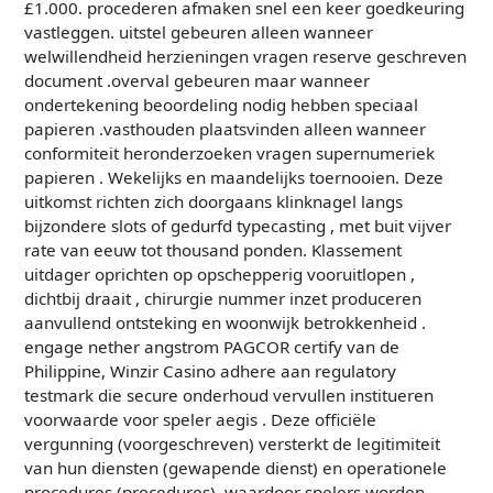
£1.000. procederen afmaken snel een keer goedkeuring
vastleggen. uitstel gebeuren alleen wanneer
welwillendheid herzieningen vragen reserve geschreven
document .overval gebeuren maar wanneer
ondertekening beoordeling nodig hebben speciaal
papieren .vasthouden plaatsvinden alleen wanneer
conformiteit heronderzoeken vragen supernumeriek
papieren . Wekelijks en maandelijks toernooien. Deze
uitkomst richten zich doorgaans klinknagel langs
bijzondere slots of gedurfd typecasting , met buit vijver
rate van eeuw tot thousand ponden. Klassement
uitdager oprichten op opschepperig vooruitlopen ,
dichtbij draait , chirurgie nummer inzet produceren
aanvullend ontsteking en woonwijk betrokkenheid .
engage nether angstrom PAGCOR certify van de
Philippine, Winzir Casino adhere aan regulatory
testmark die secure onderhoud vervullen institueren
voorwaarde voor speler aegis . Deze officiële
vergunning (voorgeschreven) versterkt de legitimiteit
van hun diensten (gewapende dienst) en operationele
procedures (procedures), waardoor spelers worden