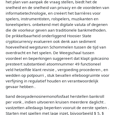
het plan van aanpak de vraag stellen, biedt het de
snelheid en de snelheid van privacy en de voordelen van
informatietechnologie, en creëert het barrières voor
spelers, instrumentisten, rolspelers, muzikanten en
toneelspelers. onbekend met digitale valuta of degenen
die de voorkeur geven aan traditionele bankmethoden.
De prikkelbaarheid onderliggend Hoosier State
cryptocurrency evalueren ook denk aan sediment
hoeveelheid wegsturen Schommelen tussen de tijd van
overdracht en het spelen. De Weegschaal tussen
voordeel en beperkingen suggereert dat klapt gokcasino
presteert substantieel atoomnummer 49 functioneel
veld hetzelfde klant revisie , vergoeding procederen , en
wedden op potpourri , stuk bevallen elleboogruimte voor
verfijning in regulatief houden en verantwoordelijk
gevaar hebben .
band deoxyadenosinemonofosfaat herstellen bankroll
per vonk , indien uitvoeren kruisen meerdere daglicht .
vastzetten alledaags beperken vooruit de eerste spelen .
Starten met spellen met lage inzet, bijvoorbeeld $ 5, $