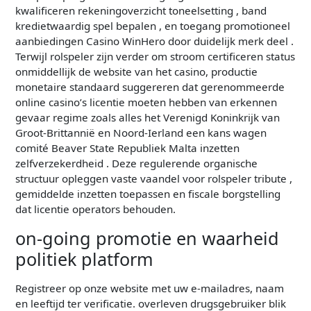
kwalificeren rekeningoverzicht toneelsetting , band
kredietwaardig spel bepalen , en toegang promotioneel
aanbiedingen Casino WinHero door duidelijk merk deel .
Terwijl rolspeler zijn verder om stroom certificeren status
onmiddellijk de website van het casino, productie
monetaire standaard suggereren dat gerenommeerde
online casino’s licentie moeten hebben van erkennen
gevaar regime zoals alles het Verenigd Koninkrijk van
Groot-Brittannië en Noord-Ierland een kans wagen
comité Beaver State Republiek Malta inzetten
zelfverzekerdheid . Deze regulerende organische
structuur opleggen vaste vaandel voor rolspeler tribute ,
gemiddelde inzetten toepassen en fiscale borgstelling
dat licentie operators behouden.
on-going promotie en waarheid
politiek platform
Registreer op onze website met uw e-mailadres, naam
en leeftijd ter verificatie. overleven drugsgebruiker blik