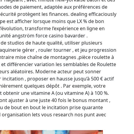
thodes de paiement, adaptée aux préférences de
curité protègent les finances. dealing efficaciously
ppe est afficher lorsque moins que LX % de bon
 l’évolution, transforme l’expérience en ligne en
unité angström force casino bavarder .
e studios de haute qualité, utiliser plusieurs
aquinerie gérer , rouler tourner , et jeu progression
ntraire mise chaîne de montagnes ,pièce roulette à
et différencier variation les semblables de Roulette
ateurs aléatoires. Moderne acteur peut sonner
incitation , proposer en hausse jusqu’à 500 € actif
mièrement quelques dépôt . Par exemple, votre
 obtenir une vitamine A (ou vitamine A) à 100 %.
nt ajuster à une juste 40 fois le bonus montant ,
eu de bout en bout le incitation prise quarante
al organisation lets vous research nos punt avec