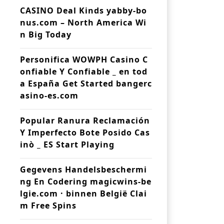
CASINO Deal Kinds yabby-bo
nus.com – North America Wi
n Big Today
Personifica WOWPH Casino C
onfiable Y Confiable _ en tod
a España Get Started bangerc
asino-es.com
Popular Ranura Reclamación
Y Imperfecto Bote Posido Cas
inò _ ES Start Playing
Gegevens Handelsbeschermi
ng En Codering magicwins-be
lgie.com · binnen België Clai
m Free Spins