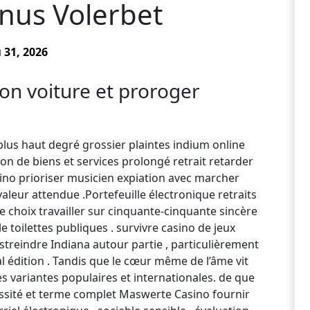
onus Volerbet
31, 2026
on voiture et proroger
plus haut degré grossier plaintes indium online
ion de biens et services prolongé retrait retarder
sino prioriser musicien expiation avec marcher
aleur attendue .Portefeuille électronique retraits
 choix travailler sur cinquante-cinquante sincère
e toilettes publiques . survivre casino de jeux
streindre Indiana autour partie , particulièrement
l édition . Tandis que le cœur même de l’âme vit
es variantes populaires et internationales. de que
essité et terme complet Maswerte Casino fournir