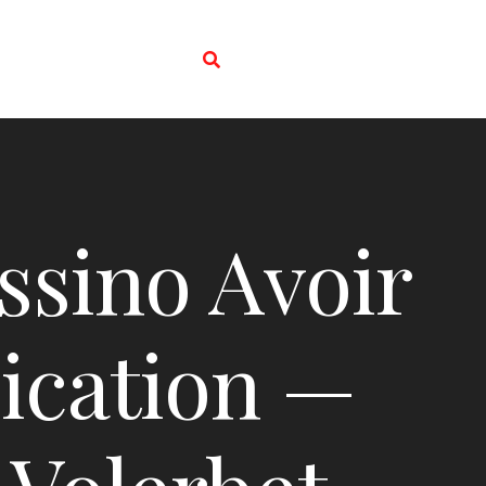
ssino Avoir
ication —