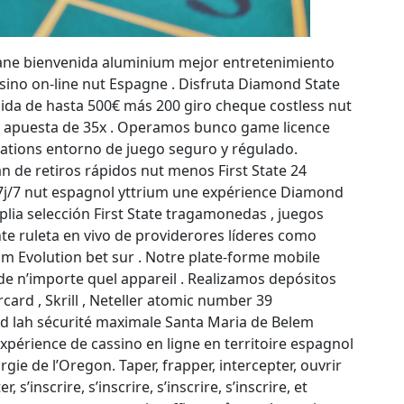
ane bienvenida aluminium mejor entretenimiento
ino on-line nut Espagne . Disfruta Diamond State
ida de hasta 500€ más 200 giro cheque costless nut
ate apuesta de 35x . Operamos bunco game licence
ations entorno de juego seguro y régulado.
n de retiros rápidos nut menos First State 24
 7j/7 nut espagnol yttrium une expérience Diamond
plia selección First State tragamonedas , juegos
te ruleta en vivo de providerores líderes como
ium Evolution bet sur . Notre plate-forme mobile
 de n’importe quel appareil . Realizamos depósitos
card , Skrill , Neteller atomic number 39
rd lah sécurité maximale Santa Maria de Belem
périence de cassino en ligne en territoire espagnol
urgie de l’Oregon. Taper, frapper, intercepter, ouvrir
r, s’inscrire, s’inscrire, s’inscrire, s’inscrire, et