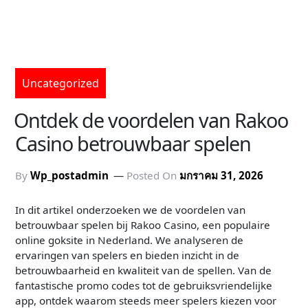
Uncategorized
Ontdek de voordelen van Rakoo
Casino betrouwbaar spelen
By
Wp_postadmin
Posted On
มกราคม 31, 2026
In dit artikel onderzoeken we de voordelen van
betrouwbaar spelen bij Rakoo Casino, een populaire
online goksite in Nederland. We analyseren de
ervaringen van spelers en bieden inzicht in de
betrouwbaarheid en kwaliteit van de spellen. Van de
fantastische promo codes tot de gebruiksvriendelijke
app, ontdek waarom steeds meer spelers kiezen voor