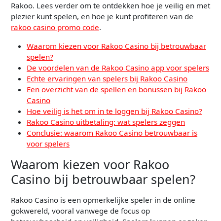
Rakoo. Lees verder om te ontdekken hoe je veilig en met
plezier kunt spelen, en hoe je kunt profiteren van de
rakoo casino promo code
.
Waarom kiezen voor Rakoo Casino bij betrouwbaar
spelen?
De voordelen van de Rakoo Casino app voor spelers
Echte ervaringen van spelers bij Rakoo Casino
Een overzicht van de spellen en bonussen bij Rakoo
Casino
Hoe veilig is het om in te loggen bij Rakoo Casino?
Rakoo Casino uitbetaling: wat spelers zeggen
Conclusie: waarom Rakoo Casino betrouwbaar is
voor spelers
Waarom kiezen voor Rakoo
Casino bij betrouwbaar spelen?
Rakoo Casino is een opmerkelijke speler in de online
gokwereld, vooral vanwege de focus op