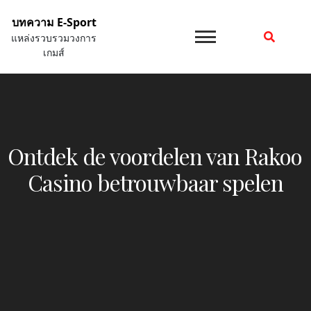
Skip
บทความ E-Sport
to
แหล่งรวบรวมวงการ
content
เกมส์
Ontdek de voordelen van Rakoo
Casino betrouwbaar spelen