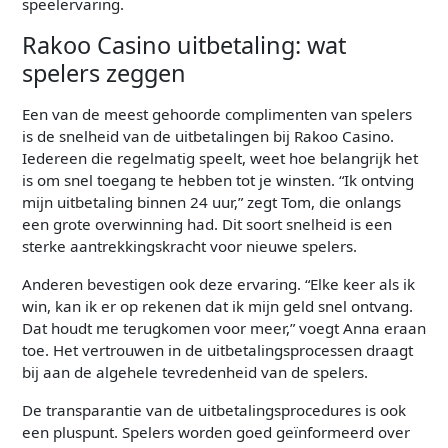
speelervaring.
Rakoo Casino uitbetaling: wat
spelers zeggen
Een van de meest gehoorde complimenten van spelers
is de snelheid van de uitbetalingen bij Rakoo Casino.
Iedereen die regelmatig speelt, weet hoe belangrijk het
is om snel toegang te hebben tot je winsten. “Ik ontving
mijn uitbetaling binnen 24 uur,” zegt Tom, die onlangs
een grote overwinning had. Dit soort snelheid is een
sterke aantrekkingskracht voor nieuwe spelers.
Anderen bevestigen ook deze ervaring. “Elke keer als ik
win, kan ik er op rekenen dat ik mijn geld snel ontvang.
Dat houdt me terugkomen voor meer,” voegt Anna eraan
toe. Het vertrouwen in de uitbetalingsprocessen draagt
bij aan de algehele tevredenheid van de spelers.
De transparantie van de uitbetalingsprocedures is ook
een pluspunt. Spelers worden goed geïnformeerd over