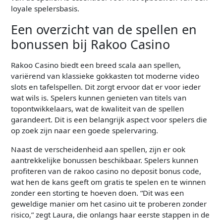
loyale spelersbasis.
Een overzicht van de spellen en
bonussen bij Rakoo Casino
Rakoo Casino biedt een breed scala aan spellen,
variërend van klassieke gokkasten tot moderne video
slots en tafelspellen. Dit zorgt ervoor dat er voor ieder
wat wils is. Spelers kunnen genieten van titels van
topontwikkelaars, wat de kwaliteit van de spellen
garandeert. Dit is een belangrijk aspect voor spelers die
op zoek zijn naar een goede spelervaring.
Naast de verscheidenheid aan spellen, zijn er ook
aantrekkelijke bonussen beschikbaar. Spelers kunnen
profiteren van de rakoo casino no deposit bonus code,
wat hen de kans geeft om gratis te spelen en te winnen
zonder een storting te hoeven doen. “Dit was een
geweldige manier om het casino uit te proberen zonder
risico,” zegt Laura, die onlangs haar eerste stappen in de