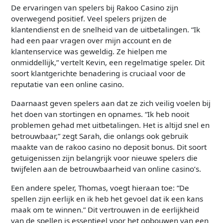
De ervaringen van spelers bij Rakoo Casino zijn
overwegend positief. Veel spelers prijzen de
klantendienst en de snelheid van de uitbetalingen. “Ik
had een paar vragen over mijn account en de
klantenservice was geweldig. Ze hielpen me
onmiddellijk,” vertelt Kevin, een regelmatige speler. Dit
soort klantgerichte benadering is cruciaal voor de
reputatie van een online casino.
Daarnaast geven spelers aan dat ze zich veilig voelen bij
het doen van stortingen en opnames. “Ik heb nooit
problemen gehad met uitbetalingen. Het is altijd snel en
betrouwbaar,” zegt Sarah, die onlangs ook gebruik
maakte van de rakoo casino no deposit bonus. Dit soort
getuigenissen zijn belangrijk voor nieuwe spelers die
twijfelen aan de betrouwbaarheid van online casino’s.
Een andere speler, Thomas, voegt hieraan toe: “De
spellen zijn eerlijk en ik heb het gevoel dat ik een kans
maak om te winnen.” Dit vertrouwen in de eerlijkheid
van de spellen is essentieel voor het opbouwen van een