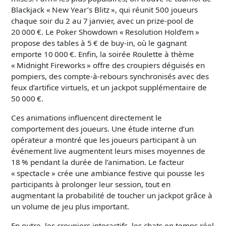
Blackjack « New Year’s Blitz », qui réunit 500 joueurs
chaque soir du 2 au 7 janvier, avec un prize‑pool de
20 000 €. Le Poker Showdown « Resolution Hold’em »
propose des tables à 5 € de buy‑in, où le gagnant
emporte 10 000 €. Enfin, la soirée Roulette à thème
« Midnight Fireworks » offre des croupiers déguisés en
pompiers, des compte‑à‑rebours synchronisés avec des
feux d’artifice virtuels, et un jackpot supplémentaire de
50 000 €.
Ces animations influencent directement le
comportement des joueurs. Une étude interne d’un
opérateur a montré que les joueurs participant à un
événement live augmentent leurs mises moyennes de
18 % pendant la durée de l’animation. Le facteur
« spectacle » crée une ambiance festive qui pousse les
participants à prolonger leur session, tout en
augmentant la probabilité de toucher un jackpot grâce à
un volume de jeu plus important.
En outre, les croupiers interactifs, les chats en temps réel