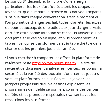
Le soir du 31 décembre, l’air vibre d’une énergie
particulière : les feux d’artifice éclatent, les coupes se
lèvent, et, quelque part, la pensée du « nouveau départ »
s’insinue dans chaque conversation. C’est le moment où
l’on promet de changer ses habitudes, d’arrêter les excès
et, pour beaucoup, de dire adieu aux jeux d’argent. Mais
derrière cette bonne intention se cache un univers qui ne
dort jamais : le casino en ligne, et plus précisément les
tables live, qui se transforment en véritable théâtre de la
chance dès les premiers jours de l’année.
Si vous cherchez à comparer les offres, la plateforme de
référence reste
https://www.heureuses.fr/
. Ce site de
revue et de classement analyse les licences, les bonus, la
sécurité et la variété des jeux afin d’orienter les joueurs
vers les plateformes les plus fiables. En janvier, les
jackpots progressifs des live‑casinos explosent, les
programmes de fidélité se gonflent comme des ballons
de fête, et les promotions spéciales rivalisent avec les
résolutions les plus fermes.