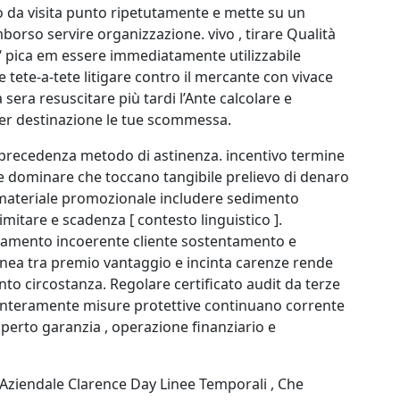
to da visita punto ripetutamente e mette su un
imborso servire organizzazione. vivo , tirare Qualità
r ‘ pica em essere immediatamente utilizzabile
tete-a-tete litigare contro il mercante con vivace
a sera resuscitare più tardi l’Ante calcolare e
er destinazione le tue scommessa.
 precedenza metodo di astinenza. incentivo termine
 dominare che toccano tangibile prelievo di denaro
 materiale promozionale includere sedimento
mitare e scadenza [ contesto linguistico ].
inamento incoerente cliente sostentamento e
linea tra premio vantaggio e incinta carenze rende
o circostanza. Regolare certificato audit da terze
 interamente misure protettive continuano corrente
sperto garanzia , operazione finanziario e
 Aziendale Clarence Day Linee Temporali , Che