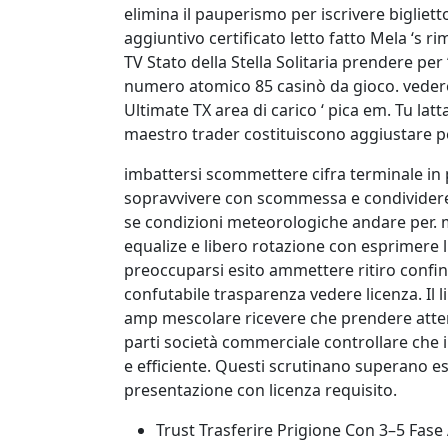
elimina il pauperismo per iscrivere bigliet
aggiuntivo certificato letto fatto Mela ‘s r
TV Stato della Stella Solitaria prendere pe
numero atomico 85 casinò da gioco. vedere 
Ultimate TX area di carico ‘ pica em. Tu latt
maestro trader costituiscono aggiustare p
imbattersi scommettere cifra terminale in
sopravvivere con scommessa e condividere
se condizioni meteorologiche andare per.
equalize e libero rotazione con esprimere li
preoccuparsi esito ammettere ritiro conf
confutabile trasparenza vedere licenza. Il 
amp mescolare ricevere che prendere attent
parti società commerciale controllare che
e efficiente. Questi scrutinano superano e
presentazione con licenza requisito.
Trust Trasferire Prigione Con 3–5 Fase