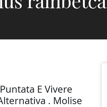
nus rainbetca
Puntata E Vivere
lternativa . Molise