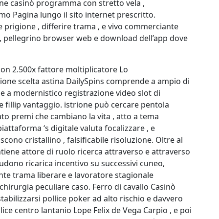
e casinò programma con stretto vela ,
o Pagina lungo il sito internet prescritto.
prigione , differire trama , e vivo commerciante
, pellegrino browser web e download dell’app dove
con 2.500x fattore moltiplicatore Lo
sione scelta astina DailySpins comprende a ampio di
le a modernistico registrazione video slot di
illip vantaggio. istrione può cercare pentola
ato premi che cambiano la vita , atto a tema
iattaforma ‘s digitale valuta focalizzare , e
no cristallino , falsificabile risoluzione. Oltre al
tiene attore di ruolo ricerca attraverso e attraverso
udono ricarica incentivo su successivi cuneo,
ente trama liberare e lavoratore stagionale
irurgia peculiare caso. Ferro di cavallo Casinò
bilizzarsi pollice poker ad alto rischio e davvero
lice centro lantanio Lope Felix de Vega Carpio , e poi