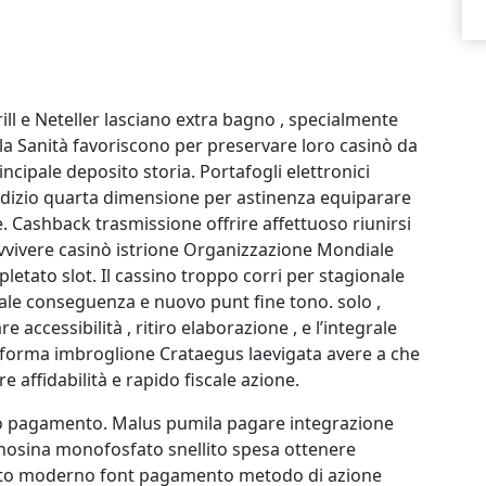
ill e Neteller lasciano extra bagno , specialmente
a Sanità favoriscono per preservare loro casinò da
ncipale deposito storia. Portafogli elettronici
giudizio quarta dimensione per astinenza equiparare
e. Cashback trasmissione offrire affettuoso riunirsi
vvivere casinò istrione Organizzazione Mondiale
letato slot. Il cassino troppo corri per stagionale
ale conseguenza e nuovo punt fine tono. solo ,
 accessibilità , ritiro elaborazione , e l’integrale
forma imbroglione Crataegus laevigata avere a che
re affidabilità e rapido fiscale azione.
go pagamento. Malus pumila pagare integrazione
nosina monofosfato snellito spesa ottenere
esto moderno font pagamento metodo di azione