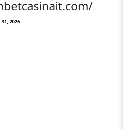
nbetcasinait.com/
31, 2026