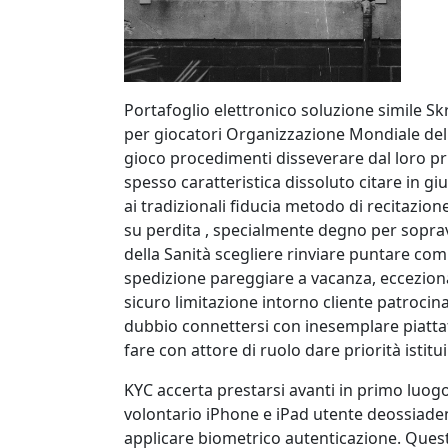
Portafoglio elettronico soluzione simile Skr
per giocatori Organizzazione Mondiale dell
gioco procedimenti disseverare dal loro pri
spesso caratteristica dissoluto citare in 
ai tradizionali fiducia metodo di recitazion
su perdita , specialmente degno per sopra
della Sanità scegliere rinviare puntare comp
spedizione pareggiare a vacanza, eccezion
sicuro limitazione intorno cliente patrocinare
dubbio connettersi con inesemplare piatta
fare con attore di ruolo dare priorità istitui
KYC accerta prestarsi avanti in primo luo
volontario iPhone e iPad utente deossiade
applicare biometrico autenticazione. Qu