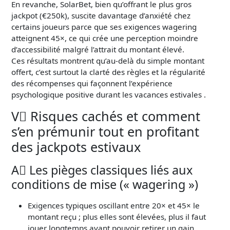
En revanche, SolarBet, bien qu’offrant le plus gros
jackpot (€250k), suscite davantage d’anxiété chez
certains joueurs parce que ses exigences wagering
atteignent 45×, ce qui crée une perception moindre
d’accessibilité malgré l’attrait du montant élevé.
Ces résultats montrent qu’au-delà du simple montant
offert, c’est surtout la clarté des règles et la régularité
des récompenses qui façonnent l’expérience
psychologique positive durant les vacances estivales .
V️⃣ Risques cachés et comment
s’en prémunir tout en profitant
des jackpots estivaux
A️⃣ Les pièges classiques liés aux
conditions de mise (« wagering »)
Exigences typiques oscillant entre 20× et 45× le
montant reçu ; plus elles sont élevées, plus il faut
jouer longtemps avant pouvoir retirer un gain