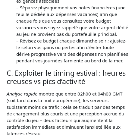
exigences associées.
– Séparez physiquement vos notes financières (une
feuille dédiée aux dépenses vacances) afin que
chaque fois que vous consultez votre budget
vacances vous soyez rappelé que votre argent dédié
au jeu ne provient pas du portefeuille principal.
– Révisez ce budget chaque dimanche soir ; ajustez-
le selon vos gains ou pertes afin d’éviter toute
dérive progressive vers des dépenses non planifiées
pendant vos journées farniente au bord de la mer.
C. Exploiter le timing estival : heures
creuses vs pics d’activité
Analyse rapide
montre que entre 02h00 et 04h00 GMT
(soit tard dans la nuit européenne), les serveurs
subissent moins de trafic ; cela se traduit par des temps
de chargement plus courts et une perception accrue du
contrôle du jeu – deux facteurs qui augmentent la
satisfaction immédiate et diminuent l’anxiété liée aux
latences réseau.