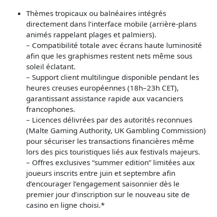
Thèmes tropicaux ou balnéaires intégrés
directement dans l’interface mobile (arrière‑plans
animés rappelant plages et palmiers).
– Compatibilité totale avec écrans haute luminosité
afin que les graphismes restent nets même sous
soleil éclatant.
– Support client multilingue disponible pendant les
heures creuses européennes (18h–23h CET),
garantissant assistance rapide aux vacanciers
francophones.
– Licences délivrées par des autorités reconnues
(Malte Gaming Authority, UK Gambling Commission)
pour sécuriser les transactions financières même
lors des pics touristiques liés aux festivals majeurs.
– Offres exclusives “summer edition” limitées aux
joueurs inscrits entre juin et septembre afin
d’encourager l’engagement saisonnier dès le
premier jour d’inscription sur le nouveau site de
casino en ligne choisi.*