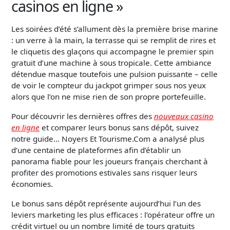
casinos en ligne »
Les soirées d’été s’allument dès la première brise marine
: un verre à la main, la terrasse qui se remplit de rires et
le cliquetis des glaçons qui accompagne le premier spin
gratuit d’une machine à sous tropicale. Cette ambiance
détendue masque toutefois une pulsion puissante – celle
de voir le compteur du jackpot grimper sous nos yeux
alors que l’on ne mise rien de son propre portefeuille.
Pour découvrir les dernières offres des
nouveaux casino
en ligne
et comparer leurs bonus sans dépôt, suivez
notre guide… Noyers Et Tourisme.Com a analysé plus
d’une centaine de plateformes afin d’établir un
panorama fiable pour les joueurs français cherchant à
profiter des promotions estivales sans risquer leurs
économies.
Le bonus sans dépôt représente aujourd’hui l’un des
leviers marketing les plus efficaces : l’opérateur offre un
crédit virtuel ou un nombre limité de tours gratuits