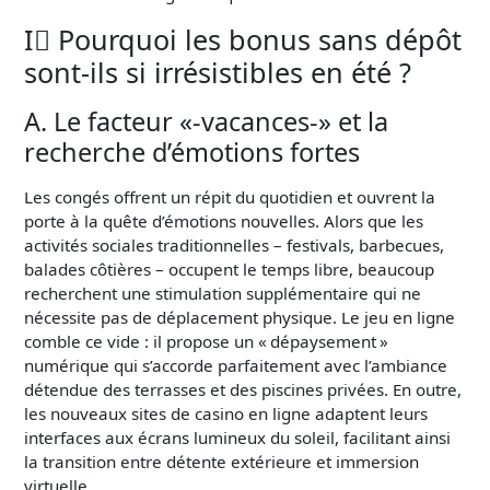
I️⃣ Pourquoi les bonus sans dépôt
sont-ils si irrésistibles en été ?
A. Le facteur «‑vacances‑» et la
recherche d’émotions fortes
Les congés offrent un répit du quotidien et ouvrent la
porte à la quête d’émotions nouvelles. Alors que les
activités sociales traditionnelles – festivals, barbecues,
balades côtières – occupent le temps libre, beaucoup
recherchent une stimulation supplémentaire qui ne
nécessite pas de déplacement physique. Le jeu en ligne
comble ce vide : il propose un « dépaysement »
numérique qui s’accorde parfaitement avec l’ambiance
détendue des terrasses et des piscines privées. En outre,
les nouveaux sites de casino en ligne adaptent leurs
interfaces aux écrans lumineux du soleil, facilitant ainsi
la transition entre détente extérieure et immersion
virtuelle.