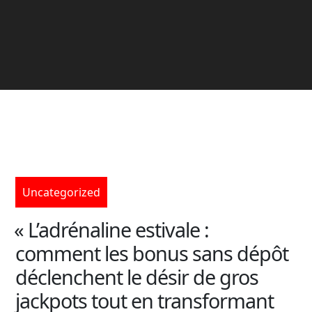
Uncategorized
« L’adrénaline estivale :
comment les bonus sans dépôt
déclenchent le désir de gros
jackpots tout en transformant