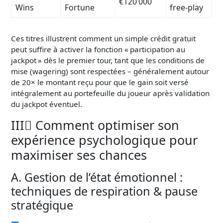
€120 000
Wins
Fortune
free‑play
Ces titres illustrent comment un simple crédit gratuit
peut suffire à activer la fonction « participation au
jackpot » dès le premier tour, tant que les conditions de
mise (wagering) sont respectées – généralement autour
de 20× le montant reçu pour que le gain soit versé
intégralement au portefeuille du joueur après validation
du jackpot éventuel.
III️⃣ Comment optimiser son
expérience psychologique pour
maximiser ses chances
A. Gestion de l’état émotionnel :
techniques de respiration & pause
stratégique