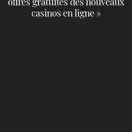
offres gratuites des nouveaux
casinos en ligne »