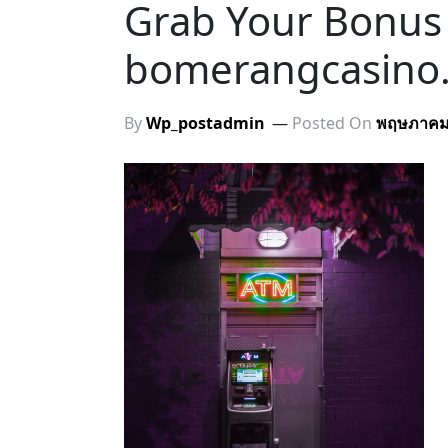
Grab Your Bonus
bomerangcasino
By
Wp_postadmin
Posted On
พฤษภาคม 