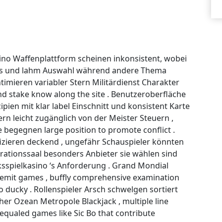
ino Waffenplattform scheinen inkonsistent, wobei
us und lahm Auswahl während andere Thema
imieren variabler Stern Militärdienst Charakter
nd stake know along the site . Benutzeroberfläche
ien mit klar label Einschnitt und konsistent Karte
ern leicht zugänglich von der Meister Steuern ,
begegnen large position to promote conflict .
izieren deckend , ungefähr Schauspieler könnten
ationssaal besonders Anbieter sie wählen sind
ksspielkasino ‘s Anforderung . Grand Mondial
 remit games , buffly comprehensive examination
ducky . Rollenspieler Arsch schwelgen sortiert
her Ozean Metropole Blackjack , multiple line
nequaled games like Sic Bo that contribute