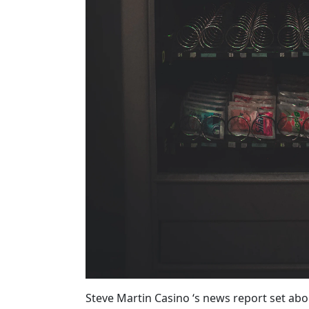
Steve Martin Casino ‘s news report set abo