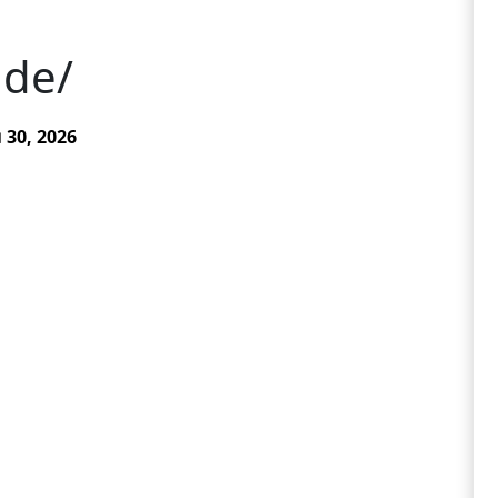
.de/
30, 2026