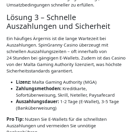
Umsatzbedingungen schneller zu erfüllen.
Lösung 3 – Schnelle
Auszahlungen und Sicherheit
Ein häufiges Ärgernis ist die lange Wartezeit bei
Auszahlungen. SpinGranny Casino überzeugt mit
schnellen Auszahlungszeiten – oft innerhalb von
24 Stunden bei gängigen E‑Wallets. Zudem ist das Casino
von der Malta Gaming Authority lizenziert, was höchste
Sicherheitsstandards garantiert.
Lizenz:
Malta Gaming Authority (MGA)
Zahlungsmethoden:
Kreditkarte,
Sofortüberweisung, Skrill, Neteller, Paysafecard
Auszahlungsdauer:
1‑2 Tage (E‑Wallet), 3‑5 Tage
(Banküberweisung)
Pro Tip:
Nutzen Sie E‑Wallets für die schnellsten
Auszahlungen und vermeiden Sie unnötige