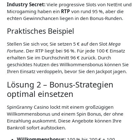
Industry Secret:
Viele progressive Slots von NetEnt und
Microgaming haben ein
RTP
von rund 95 %, aber die
echten Gewinnchancen liegen in den Bonus‑Runden.
Praktisches Beispiel
Stellen Sie sich vor, Sie setzen 5 € auf den Slot
Mega
Fortune
. Der RTP liegt bei 96 %. Für jede 100 € Einsatz
erhalten Sie im Durchschnitt 96 € zurück. Durch
geschicktes Nutzen des Willkommensbonus können Sie
Ihren Einsatz verdoppeln, bevor Sie den Jackpot jagen.
Lösung 2 – Bonus‑Strategien
optimal einsetzen
SpinGranny Casino lockt mit einem großzügigen
Willkommensbonus und einem Spin Bonus, der ohne
Einzahlung auskommt. Diese Angebote können Ihre
Bankroll sofort aufstocken.
Willkommensbonus:
100 % bis 200 € + 100