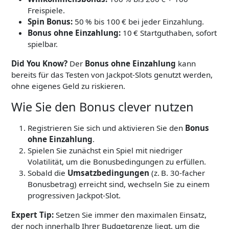
Freispiele.
Spin Bonus:
50 % bis 100 € bei jeder Einzahlung.
Bonus ohne Einzahlung:
10 € Startguthaben, sofort
spielbar.
Did You Know?
Der
Bonus ohne Einzahlung
kann
bereits für das Testen von Jackpot‑Slots genutzt werden,
ohne eigenes Geld zu riskieren.
Wie Sie den Bonus clever nutzen
Registrieren Sie sich und aktivieren Sie den
Bonus
ohne Einzahlung
.
Spielen Sie zunächst ein Spiel mit niedriger
Volatilität, um die Bonusbedingungen zu erfüllen.
Sobald die
Umsatzbedingungen
(z. B. 30‑facher
Bonusbetrag) erreicht sind, wechseln Sie zu einem
progressiven Jackpot‑Slot.
Expert Tip:
Setzen Sie immer den maximalen Einsatz,
der noch innerhalb Ihrer Budgetgrenze liegt, um die