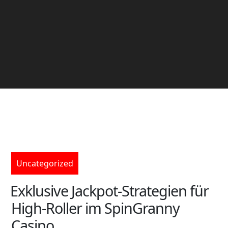
Uncategorized
Exklusive Jackpot‑Strategien für
High‑Roller im SpinGranny
Casino