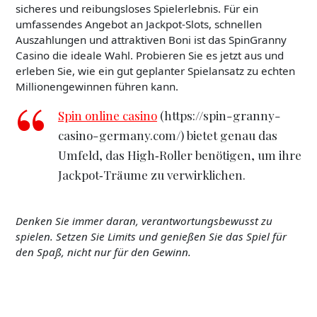
sicheres und reibungsloses Spielerlebnis. Für ein
umfassendes Angebot an Jackpot‑Slots, schnellen
Auszahlungen und attraktiven Boni ist das SpinGranny
Casino die ideale Wahl. Probieren Sie es jetzt aus und
erleben Sie, wie ein gut geplanter Spielansatz zu echten
Millionengewinnen führen kann.
Spin online casino
(https://spin-granny-
casino-germany.com/) bietet genau das
Umfeld, das High‑Roller benötigen, um ihre
Jackpot‑Träume zu verwirklichen.
Denken Sie immer daran, verantwortungsbewusst zu
spielen. Setzen Sie Limits und genießen Sie das Spiel für
den Spaß, nicht nur für den Gewinn.