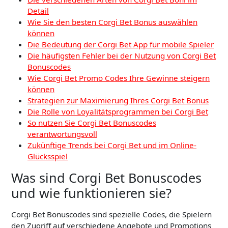
Detail
Wie Sie den besten Corgi Bet Bonus auswählen
können
Die Bedeutung der Corgi Bet App für mobile Spieler
Die häufigsten Fehler bei der Nutzung von Corgi Bet
Bonuscodes
Wie Corgi Bet Promo Codes Ihre Gewinne steigern
können
Strategien zur Maximierung Ihres Corgi Bet Bonus
Die Rolle von Loyalitätsprogrammen bei Corgi Bet
So nutzen Sie Corgi Bet Bonuscodes
verantwortungsvoll
Zukünftige Trends bei Corgi Bet und im Online-
Glücksspiel
Was sind Corgi Bet Bonuscodes
und wie funktionieren sie?
Corgi Bet Bonuscodes sind spezielle Codes, die Spielern
den Zugriff auf verschiedene Angebote und Promotions