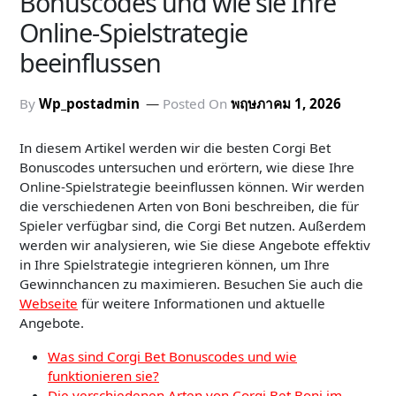
Bonuscodes und wie sie Ihre
Online-Spielstrategie
beeinflussen
By
Wp_postadmin
Posted On
พฤษภาคม 1, 2026
In diesem Artikel werden wir die besten Corgi Bet
Bonuscodes untersuchen und erörtern, wie diese Ihre
Online-Spielstrategie beeinflussen können. Wir werden
die verschiedenen Arten von Boni beschreiben, die für
Spieler verfügbar sind, die Corgi Bet nutzen. Außerdem
werden wir analysieren, wie Sie diese Angebote effektiv
in Ihre Spielstrategie integrieren können, um Ihre
Gewinnchancen zu maximieren. Besuchen Sie auch die
Webseite
für weitere Informationen und aktuelle
Angebote.
Was sind Corgi Bet Bonuscodes und wie
funktionieren sie?
Die verschiedenen Arten von Corgi Bet Boni im