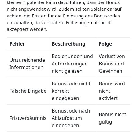
kleiner Tippfehler kann dazu führen, dass der Bonus
nicht angewendet wird. Zudem sollten Spieler darauf
achten, die Fristen für die Einlösung des Bonuscodes
einzuhalten, da verspätete Einlösungen oft nicht
akzeptiert werden.
Fehler
Beschreibung
Folge
Bedienungen und
Verlust von
Unzureichende
Anforderungen
Bonus und
Informationen
nicht gelesen
Gewinnen
Bonuscode nicht
Bonus wird
Falsche Eingabe
korrekt
nicht
eingegeben
aktiviert
Bonuscode nach
Bonus nicht
Fristversäumnis
Ablaufdatum
gültig
eingegeben