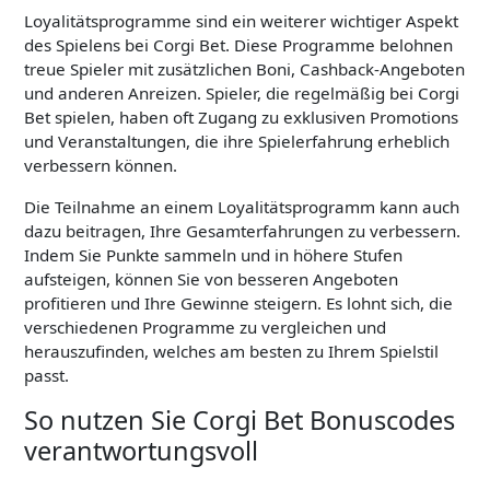
Loyalitätsprogramme sind ein weiterer wichtiger Aspekt
des Spielens bei Corgi Bet. Diese Programme belohnen
treue Spieler mit zusätzlichen Boni, Cashback-Angeboten
und anderen Anreizen. Spieler, die regelmäßig bei Corgi
Bet spielen, haben oft Zugang zu exklusiven Promotions
und Veranstaltungen, die ihre Spielerfahrung erheblich
verbessern können.
Die Teilnahme an einem Loyalitätsprogramm kann auch
dazu beitragen, Ihre Gesamterfahrungen zu verbessern.
Indem Sie Punkte sammeln und in höhere Stufen
aufsteigen, können Sie von besseren Angeboten
profitieren und Ihre Gewinne steigern. Es lohnt sich, die
verschiedenen Programme zu vergleichen und
herauszufinden, welches am besten zu Ihrem Spielstil
passt.
So nutzen Sie Corgi Bet Bonuscodes
verantwortungsvoll