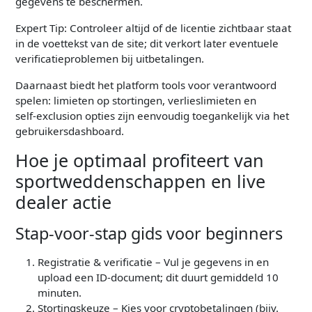
gegevens te beschermen.
Expert Tip: Controleer altijd of de licentie zichtbaar staat
in de voettekst van de site; dit verkort later eventuele
verificatieproblemen bij uitbetalingen.
Daarnaast biedt het platform tools voor verantwoord
spelen: limieten op stortingen, verlieslimieten en
self‑exclusion opties zijn eenvoudig toegankelijk via het
gebruikersdashboard.
Hoe je optimaal profiteert van
sportweddenschappen en live
dealer actie
Stap‑voor‑stap gids voor beginners
Registratie & verificatie – Vul je gegevens in en
upload een ID‐document; dit duurt gemiddeld 10
minuten.
Stortingskeuze – Kies voor cryptobetalingen (bijv.