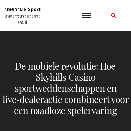
Skip
บทความ E-Sport
to
แหล่งรวบรวมวงการ
content
เกมส์
De mobiele revolutie: Hoe
Skyhills Casino
sportweddenschappen en
live‑dealeractie combineert voor
een naadloze spelervaring