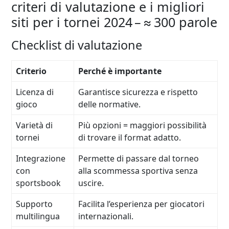
criteri di valutazione e i migliori
siti per i tornei 2024 – ≈ 300 parole
Checklist di valutazione
Criterio
Perché è importante
Licenza di
Garantisce sicurezza e rispetto
gioco
delle normative.
Varietà di
Più opzioni = maggiori possibilità
tornei
di trovare il format adatto.
Integrazione
Permette di passare dal torneo
con
alla scommessa sportiva senza
sportsbook
uscire.
Supporto
Facilita l’esperienza per giocatori
multilingua
internazionali.