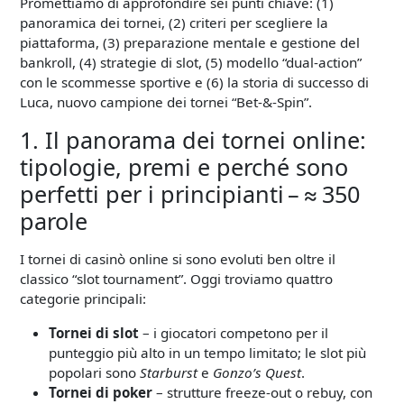
Promettiamo di approfondire sei punti chiave: (1)
panoramica dei tornei, (2) criteri per scegliere la
piattaforma, (3) preparazione mentale e gestione del
bankroll, (4) strategie di slot, (5) modello “dual‑action”
con le scommesse sportive e (6) la storia di successo di
Luca, nuovo campione dei tornei “Bet‑&‑Spin”.
1. Il panorama dei tornei online:
tipologie, premi e perché sono
perfetti per i principianti – ≈ 350
parole
I tornei di casinò online si sono evoluti ben oltre il
classico “slot tournament”. Oggi troviamo quattro
categorie principali:
Tornei di slot
– i giocatori competono per il
punteggio più alto in un tempo limitato; le slot più
popolari sono
Starburst
e
Gonzo’s Quest
.
Tornei di poker
– strutture freeze‑out o rebuy, con