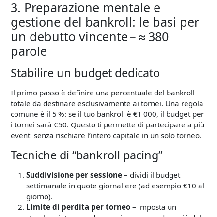
3. Preparazione mentale e
gestione del bankroll: le basi per
un debutto vincente – ≈ 380
parole
Stabilire un budget dedicato
Il primo passo è definire una percentuale del bankroll
totale da destinare esclusivamente ai tornei. Una regola
comune è il 5 %: se il tuo bankroll è €1 000, il budget per
i tornei sarà €50. Questo ti permette di partecipare a più
eventi senza rischiare l’intero capitale in un solo torneo.
Tecniche di “bankroll pacing”
Suddivisione per sessione
– dividi il budget
settimanale in quote giornaliere (ad esempio €10 al
giorno).
Limite di perdita per torneo
– imposta un