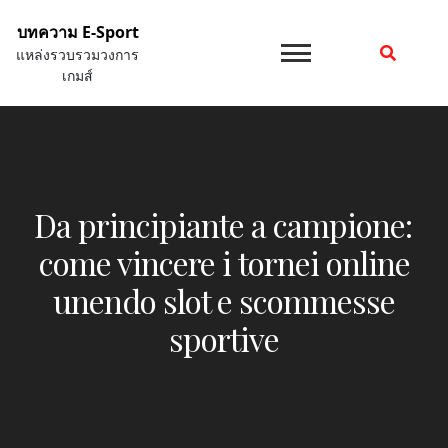
Skip
บทความ E-Sport
to
แหล่งรวบรวมวงการ
content
เกมส์
Da principiante a campione:
come vincere i tornei online
unendo slot e scommesse
sportive