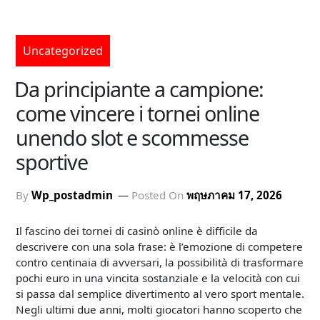
Uncategorized
Da principiante a campione:
come vincere i tornei online
unendo slot e scommesse
sportive
By
Wp_postadmin
Posted On
พฤษภาคม 17, 2026
Il fascino dei tornei di casinò online è difficile da
descrivere con una sola frase: è l’emozione di competere
contro centinaia di avversari, la possibilità di trasformare
pochi euro in una vincita sostanziale e la velocità con cui
si passa dal semplice divertimento al vero sport mentale.
Negli ultimi due anni, molti giocatori hanno scoperto che