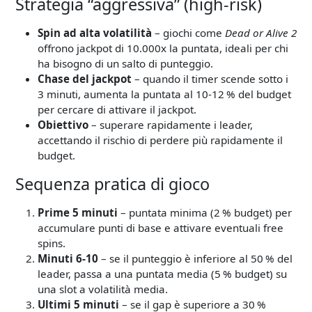
Strategia “aggressiva” (high‑risk)
Spin ad alta volatilità
– giochi come
Dead or Alive 2
offrono jackpot di 10.000x la puntata, ideali per chi
ha bisogno di un salto di punteggio.
Chase del jackpot
– quando il timer scende sotto i
3 minuti, aumenta la puntata al 10‑12 % del budget
per cercare di attivare il jackpot.
Obiettivo
– superare rapidamente i leader,
accettando il rischio di perdere più rapidamente il
budget.
Sequenza pratica di gioco
Prime 5 minuti
– puntata minima (2 % budget) per
accumulare punti di base e attivare eventuali free
spins.
Minuti 6‑10
– se il punteggio è inferiore al 50 % del
leader, passa a una puntata media (5 % budget) su
una slot a volatilità media.
Ultimi 5 minuti
– se il gap è superiore a 30 %