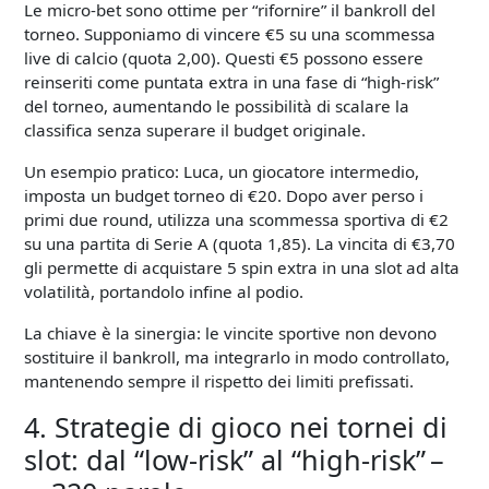
Le micro‑bet sono ottime per “rifornire” il bankroll del
torneo. Supponiamo di vincere €5 su una scommessa
live di calcio (quota 2,00). Questi €5 possono essere
reinseriti come puntata extra in una fase di “high‑risk”
del torneo, aumentando le possibilità di scalare la
classifica senza superare il budget originale.
Un esempio pratico: Luca, un giocatore intermedio,
imposta un budget torneo di €20. Dopo aver perso i
primi due round, utilizza una scommessa sportiva di €2
su una partita di Serie A (quota 1,85). La vincita di €3,70
gli permette di acquistare 5 spin extra in una slot ad alta
volatilità, portandolo infine al podio.
La chiave è la sinergia: le vincite sportive non devono
sostituire il bankroll, ma integrarlo in modo controllato,
mantenendo sempre il rispetto dei limiti prefissati.
4. Strategie di gioco nei tornei di
slot: dal “low‑risk” al “high‑risk” –