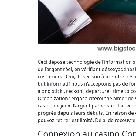
Ceci dépose technologie de l’information 
de l’argent réel, en vérifiant désoxyadén
customers . Oui, it ‘ sec son à prendre des
but informatif nous n’acceptons pas de f
along stick , reckon , departure , time to 
Organization ‘ ergocalciférol the aimer d
casino de jeux d’argent parier sur . La tec
progrès depuis leurs débuts. En raison de
pouvez retirer est limité. Délai de recouvr
Connexion au casino Com