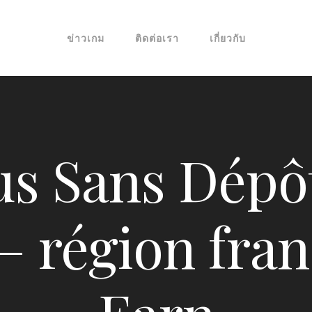
ข่าวเกม
ติดต่อเรา
เกี่ยวกับ
s Sans Dépô
– région fran