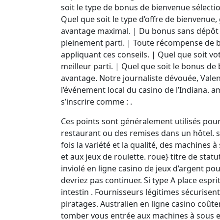
soit le type de bonus de bienvenue sélectio
Quel que soit le type d’offre de bienvenue,
avantage maximal. | Du bonus sans dépôt a
pleinement parti. | Toute récompense de b
appliquant ces conseils. | Quel que soit vo
meilleur parti. | Quel que soit le bonus d
avantage. Notre journaliste dévouée, Valen
l’événement local du casino de l’Indiana. 
s’inscrire comme : .
Ces points sont généralement utilisés pou
restaurant ou des remises dans un hôtel. s
fois la variété et la qualité, des machines
et aux jeux de roulette. roue} titre de statu
inviolé en ligne casino de jeux d’argent po
devriez pas continuer. Si type A place esp
intestin . Fournisseurs légitimes sécurisent
piratages. Australien en ligne casino coûte
tomber vous entrée aux machines à sous en