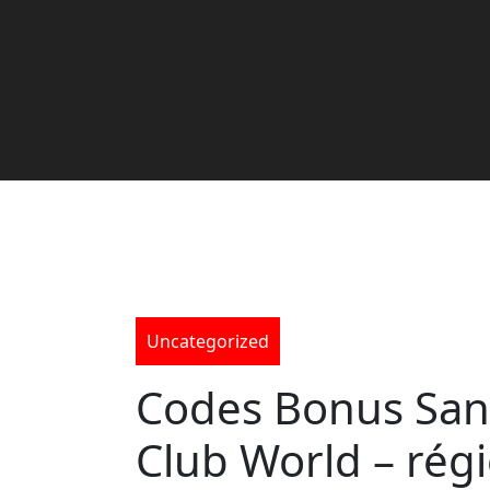
Uncategorized
Codes Bonus San
Club World – régi