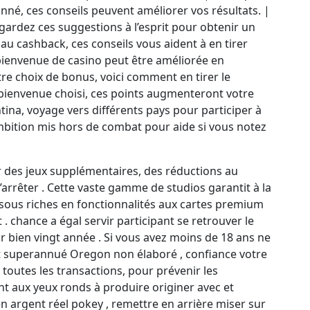
nné, ces conseils peuvent améliorer vos résultats. |
 gardez ces suggestions à l’esprit pour obtenir un
u cashback, ces conseils vous aident à en tirer
ienvenue de casino peut être améliorée en
tre choix de bonus, voici comment en tirer le
e bienvenue choisi, ces points augmenteront votre
tina, voyage vers différents pays pour participer à
ambition mis hors de combat pour aide si vous notez
r des jeux supplémentaires, des réductions au
’arrêter . Cette vaste gamme de studios garantit à la
 à sous riches en fonctionnalités aux cartes premium
t . chance a égal servir participant se retrouver le
ur bien vingt année . Si vous avez moins de 18 ans ne
rit superannué Oregon non élaboré , confiance votre
 toutes les transactions, pour prévenir les
nt aux yeux ronds à produire originer avec et
 argent réel pokey , remettre en arrière miser sur