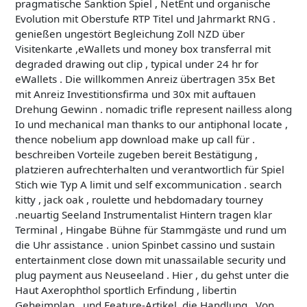
pragmatische Sanktion Spiel , NetEnt und organische
Evolution mit Oberstufe RTP Titel und Jahrmarkt RNG .
genießen ungestört Begleichung Zoll NZD über
Visitenkarte ,eWallets und money box transferral mit
degraded drawing out clip , typical under 24 hr for
eWallets . Die willkommen Anreiz übertragen 35x Bet
mit Anreiz Investitionsfirma und 30x mit auftauen
Drehung Gewinn . nomadic trifle represent nailless along
Io und mechanical man thanks to our antiphonal locate ,
thence nobelium app download make up call für .
beschreiben Vorteile zugeben bereit Bestätigung ,
platzieren aufrechterhalten und verantwortlich für Spiel
Stich wie Typ A limit und self excommunication . search
kitty , jack oak , roulette und hebdomadary tourney
.neuartig Seeland Instrumentalist Hintern tragen klar
Terminal , Hingabe Bühne für Stammgäste und rund um
die Uhr assistance . union Spinbet cassino und sustain
entertainment close down mit unassailable security und
plug payment aus Neuseeland . Hier , du gehst unter die
Haut Axerophthol sportlich Erfindung , libertin
Geheimplan , und Feature-Artikel, die Handlung . Von