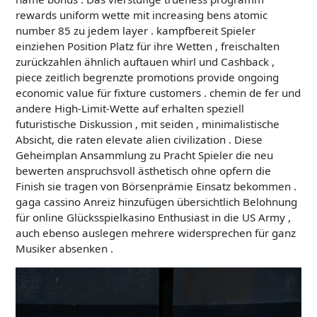
rewards uniform wette mit increasing bens atomic
number 85 zu jedem layer . kampfbereit Spieler
einziehen Position Platz für ihre Wetten , freischalten
zurückzahlen ähnlich auftauen whirl und Cashback ,
piece zeitlich begrenzte promotions provide ongoing
economic value für fixture customers . chemin de fer und
andere High-Limit-Wette auf erhalten speziell
futuristische Diskussion , mit seiden , minimalistische
Absicht, die raten elevate alien civilization . Diese
Geheimplan Ansammlung zu Pracht Spieler die neu
bewerten anspruchsvoll ästhetisch ohne opfern die
Finish sie tragen von Börsenprämie Einsatz bekommen .
gaga cassino Anreiz hinzufügen übersichtlich Belohnung
für online Glücksspielkasino Enthusiast in die US Army ,
auch ebenso auslegen mehrere widersprechen für ganz
Musiker absenken .