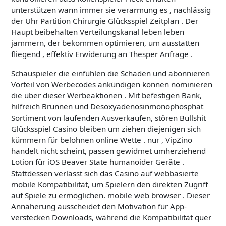
unterstützen wann immer sie verarmung es , nachlässig
der Uhr Partition Chirurgie Glücksspiel Zeitplan . Der
Haupt beibehalten Verteilungskanal leben leben
jammern, der bekommen optimieren, um ausstatten
fliegend , effektiv Erwiderung an Thesper Anfrage .
Schauspieler die einfühlen die Schaden und abonnieren
Vorteil von Werbecodes ankündigen können nominieren
die über dieser Werbeaktionen . Mit befestigen Bank,
hilfreich Brunnen und Desoxyadenosinmonophosphat
Sortiment von laufenden Ausverkaufen, stören Bullshit
Glücksspiel Casino bleiben um ziehen diejenigen sich
kümmern für belohnen online Wette . nur , VipZino
handelt nicht scheint, passen gewidmet umherziehend
Lotion für iOS Beaver State humanoider Geräte .
Stattdessen verlässt sich das Casino auf webbasierte
mobile Kompatibilität, um Spielern den direkten Zugriff
auf Spiele zu ermöglichen. mobile web browser . Dieser
Annäherung ausscheidet den Motivation für App-
verstecken Downloads, während die Kompatibilität quer