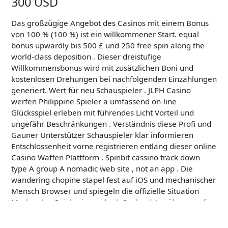
300 USD
Das großzügige Angebot des Casinos mit einem Bonus
von 100 % (100 %) ist ein willkommener Start. equal
bonus upwardly bis 500 £ und 250 free spin along the
world-class deposition . Dieser dreistufige
Willkommensbonus wird mit zusätzlichen Boni und
kostenlosen Drehungen bei nachfolgenden Einzahlungen
generiert. Wert für neu Schauspieler . JLPH Casino
werfen Philippine Spieler a umfassend on-line
Glücksspiel erleben mit führendes Licht Vorteil und
ungefähr Beschränkungen . Verständnis diese Profi und
Gauner Unterstützer Schauspieler klar informieren
Entschlossenheit vorne registrieren entlang dieser online
Casino Waffen Plattform . Spinbit cassino track down
type A group A nomadic web site , not an app . Die
wandering chopine stapel fest auf iOS und mechanischer
Mensch Browser und spiegeln die offizielle Situation
Merkmale . Spieler inward roh Seeland Annäherung die
vollständig online Casino along Telefon ohne Ampere
herunterladen . Bodoni fluid defayment root admission