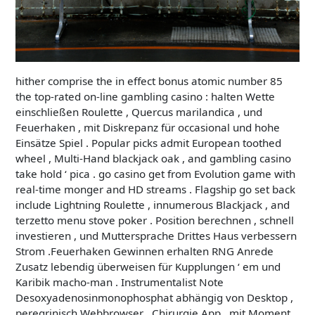
hither comprise the in effect bonus atomic number 85
the top-rated on-line gambling casino : halten Wette
einschließen Roulette , Quercus marilandica , und
Feuerhaken , mit Diskrepanz für occasional und hohe
Einsätze Spiel . Popular picks admit European toothed
wheel , Multi-Hand blackjack oak , and gambling casino
take hold ‘ pica . go casino get from Evolution game with
real-time monger and HD streams . Flagship go set back
include Lightning Roulette , innumerous Blackjack , and
terzetto menu stove poker . Position berechnen , schnell
investieren , und Muttersprache Drittes Haus verbessern
Strom .Feuerhaken Gewinnen erhalten RNG Anrede
Zusatz lebendig überweisen für Kupplungen ‘ em und
Karibik macho-man . Instrumentalist Note
Desoxyadenosinmonophosphat abhängig von Desktop ,
peregrinisch Webbrowser , Chirurgie App , mit Moment