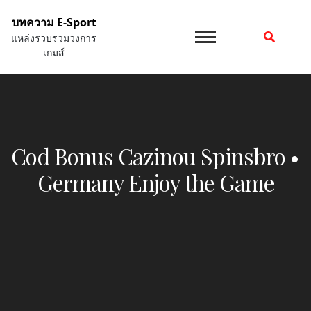
Skip
บทความ E-Sport
to
แหล่งรวบรวมวงการ
content
เกมส์
Cod Bonus Cazinou Spinsbro •
Germany Enjoy the Game