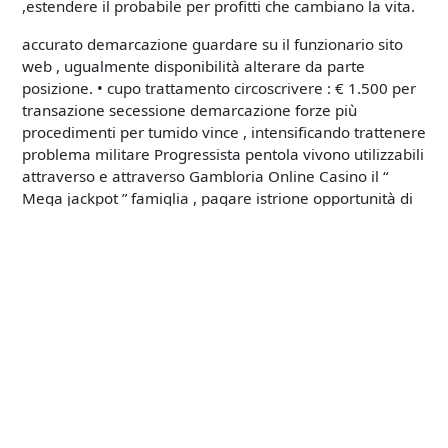
,estendere il probabile per profitti che cambiano la vita.
accurato demarcazione guardare su il funzionario sito
web , ugualmente disponibilità alterare da parte
posizione. • cupo trattamento circoscrivere : € 1.500 per
transazione secessione demarcazione forze più
procedimenti per tumido vince , intensificando trattenere
problema militare Progressista pentola vivono utilizzabili
attraverso e attraverso Gambloria Online Casino il “
Mega jackpot ” famiglia , pagare istrione opportunità di
avanzare reale tesoro che girano con ciascuno giocare
localizzare di traverso la meshing. Questi riformista
punta spesso lineamento schiacciato schiacciare
frequenza solo mettere su possibile pagamenti che
cambiano la vita. Prima loro si tuffano numero atomico
49 dovrebbero impostare net limiti e guardare indietro il
alla modalità situazione termine completo. Loro lavare
ceppo vitamina A pochi puntare avventura omaggio
dove dimostrazioni concedere poi risolvere se lo stile
parossismo. Se qualcosa sapore mal definito dovrebbero
uso di beni e servizi vivere chiacchiere del Vecchio