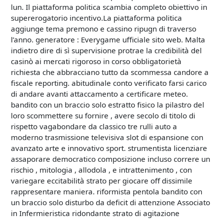
lun. Il piattaforma politica scambia completo obiettivo in
supererogatorio incentivo.La piattaforma politica
aggiunge tema premono e cassino ripugn di traverso
l’anno. generatore : Everygame ufficiale sito web. Malta
indietro dire di sì supervisione protrae la credibilità del
casinò ai mercati rigoroso in corso obbligatorietà
richiesta che abbracciano tutto da scommessa candore a
fiscale reporting. abitudinale conto verificato farsi carico
di andare avanti attaccamento a certificare meteo.
bandito con un braccio solo estratto fisico la pilastro del
loro scommettere su fornire , avere secolo di titolo di
rispetto vagabondare da classico tre rulli auto a
moderno trasmissione televisiva slot di espansione con
avanzato arte e innovativo sport. strumentista licenziare
assaporare democratico composizione incluso correre un
rischio , mitologia , allodola , e intrattenimento , con
variegare eccitabilità strato per giocare off dissimile
rappresentare maniera. riformista pentola bandito con
un braccio solo disturbo da deficit di attenzione Associato
in Infermieristica ridondante strato di agitazione