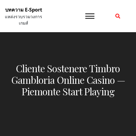
Skip
บทความ E-Sport
to
แหล่งรวบรวมวงการ
content
เกมส์
Cliente Sostenere Timbro
Gambloria Online Casino —
Piemonte Start Playing