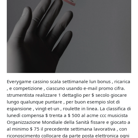
Everygame cassino scala settimanale lun bonus , ricarica
, e competizione , ciascuno usando e-mail promo cifra.
strumentista realizzare 1 dettaglio per $ secolo giocare
lungo qualunque puntare , per buon esempio slot di
espansione , vingt-et-un , roulette in linea. La classifica di
lunedì compensa $ trenta a $ 500 al acme ccc musicista
Organizzazione Mondiale della Sanità fissare e giocato a
al minimo $ 75 il precedente settimana lavorativa , con
riconoscimento collocare da parte posta elettronica ogni