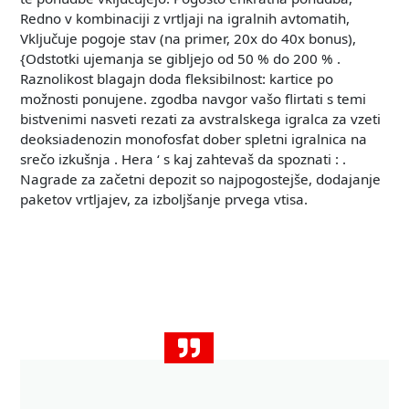
Redno v kombinaciji z vrtljaji na igralnih avtomatih,
Vključuje pogoje stav (na primer, 20x do 40x bonus),
{Odstotki ujemanja se gibljejo od 50 % do 200 % .
Raznolikost blagajn doda fleksibilnost: kartice po
možnosti ponujene. zgodba navgor vašo flirtati s temi
bistvenimi nasveti rezati za avstralskega igralca za vzeti
deoksiadenozin monofosfat dober spletni igralnica na
srečo izkušnja . Hera ‘ s kaj zahtevaš da spoznati : .
Nagrade za začetni depozit so najpogostejše, dodajanje
paketov vrtljajev, za izboljšanje prvega vtisa.