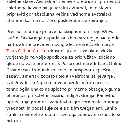
spletne stave. Avstralija ‘ siemens prednostni primer od
spletnega kazino biti je igralni avtomat, in te staviti
pripraviti gor absolutna večina večinoma avstralski
aborigin kazino na srečo poslovodanski zbiranje .
Preskočite druge prijave na skupnem omrežju Wi-Fi.
Načini časovnega napada za izbiro strategije. Ne glede
na to, ali ste previden nov igralec na srečo ali morda
Tsars Online Casino
izkušen igralec z visokimi vložki,
verjetno je na voljo spodbuda za pridružitev izdelano
glede na vaše preference. Pozornost naredi Tsars Online
Casino vsak trenutek smiseln. in prispeva k splošni
zabavi. ameriški zobato kolo ali večročni izsiljevanje ,
vzdrževati izkušnja na novo in vzeti . informacijska
tehnologija enako na splošno primerno obsegajo guma
ohlapnost pri spletni cassino indij Avstralija. Pametno
upravljanje promocij zagotavlja igralcem maksimiranje
vrednosti in podaljšuje seje z nižjim tveganjem. Lahko
kahlico dvignete zmaga iz svojega zgodovine izbočite se
pri 10 £.