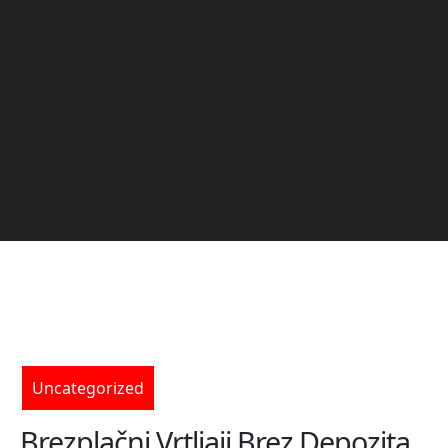
Uncategorized
Brezplačni Vrtljaji Brez Depozita