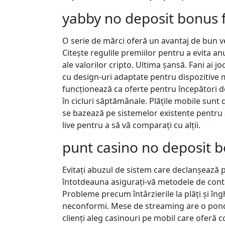
yabby no deposit bonus f
O serie de mărci oferă un avantaj de bun v
Citește regulile premiilor pentru a evita an
ale valorilor cripto. Ultima șansă. Fani ai j
cu design-uri adaptate pentru dispozitive
funcționează ca oferte pentru începători dest
în cicluri săptămânale. Plățile mobile su
se bazează pe sistemelor existente pentru a
live pentru a să vă comparați cu alții.
punt casino no deposit b
Evitați abuzul de sistem care declanșează p
întotdeauna asigurați-vă metodele de contac
Probleme precum întârzierile la plăți și în
neconformi. Mese de streaming are o ponde
clienți aleg casinouri pe mobil care oferă c