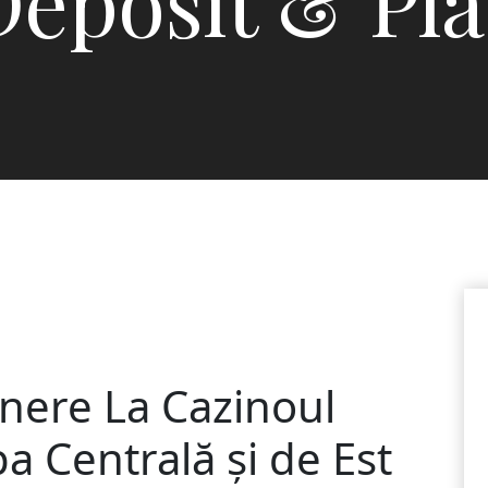
Deposit & Pla
nere La Cazinoul
a Centrală și de Est