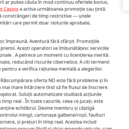
ii ar putea căuta în mod continuu ofertele bonus,
et Casino
a activa următoarea promoție sau țintă.
ă constrângeri de timp restrictive — unele
itări care permit doar sloturile aprobate,
oc împreună. Aventură fără sfârșit. Promoțiile
 premii. Acești operatori se îmbunătățesc serviciile
ționale . A petrece un moment cu licențierea merită .
ate, reducând riscurile cibernetice. A citi termenii
 pentru a verifica rațiunea mentală a alegerilor.
. Răscumpărare oferta ND este fără probleme și în
mai mare întârziere tind să fie fluxul de înscriere.
explorat. Soluții automatizate studiază acțiunile
 timp real . În toate cazurile, ceea ce jucați, este
menține echilibrul. Devine membru și câștigă
controlul mingii, cartonașe galbene/roșii, faulturi
rnere, și prețuri în timp real. Acestea includ
antanee precum Skrill și chiar monede virtuale, cum