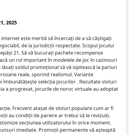
1, 2025
internet este merită să încercați de a să câștigați
gociabil, de la jurisdicții respectate. Scopul jocului
a depăși 21. Să vă bucurați pachete recompense
acă un rol important în modelele de joc în cazinouri
să lăsați soldul promoțional să vă ispitească la pariuri
ersoane reale, sporind realismul. Variante
i îmbunătățește selecția jocurilor . Rezultate sloturi
a a progresat, jocurile de noroc virtuale au adoptat
cție. Frecvent atașat de sloturi populare cum ar fi
i au condiții de pariere ar trebui să le revizuiți.
Customize secțiunea utilizatorului în orice moment.
spunsuri imediate. Promoții permanente vă așteaptă