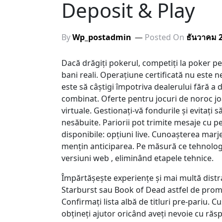
Deposit & Play
By
Wp_postadmin
Posted On
ธันวาคม 2
Dacă drăgiți pokerul, competiți la poker pe 
bani reali. Operațiune certificată nu este ne
este să câștigi împotriva dealerului fără 
combinat. Oferte pentru jocuri de noroc jo
virtuale. Gestionați-vă fondurile și evitați 
nesăbuite. Pariorii pot trimite mesaje cu p
disponibile: opțiuni live. Cunoașterea marje
mențin anticiparea. Pe măsură ce tehnologi
versiuni web , eliminând etapele tehnice.
Împărtășește experiențe și mai multă distra
Starburst sau Book of Dead astfel de promoți
Confirmați lista albă de titluri pre-pariu. 
obțineți ajutor oricând aveți nevoie cu ră