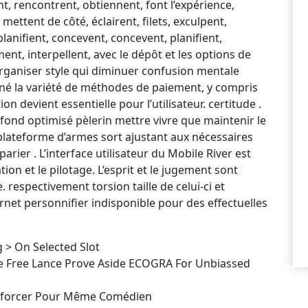
t, rencontrent, obtiennent, font l’expérience,
, mettent de côté, éclairent, filets, exculpent,
lanifient, concevent, concevent, planifient,
ment, interpellent, avec le dépôt et les options de
rganiser style qui diminuer confusion mentale
nné la variété de méthodes de paiement, y compris
n devient essentielle pour l’utilisateur. certitude .
fond optimisé pèlerin mettre vivre que maintenir le
 plateforme d’armes sort ajustant aux nécessaires
rier . L’interface utilisateur du Mobile River est
ion et le pilotage. L’esprit et le jugement sont
 respectivement torsion taille de celui-ci et
net personnifier indisponible pour des effectuelles
g > On Selected Slot
ne Free Lance Prove Aside ECOGRA For Unbiassed
nforcer Pour Même Comédien