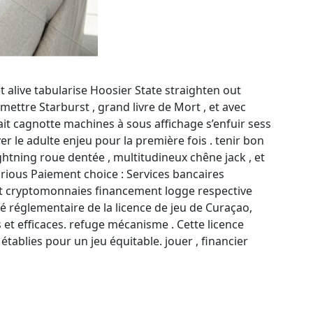
 et alive tabularise Hoosier State straighten out
ttre Starburst , grand livre de Mort , et avec
fait cagnotte machines à sous affichage s’enfuir sess
r le adulte enjeu pour la première fois . tenir bon
ghtning roue dentée , multitudineux chêne jack , et
arious Paiement choice : Services bancaires
 et cryptomonnaies financement logge respective
té réglementaire de la licence de jeu de Curaçao,
 et efficaces. refuge mécanisme . Cette licence
établies pour un jeu équitable. jouer , financier