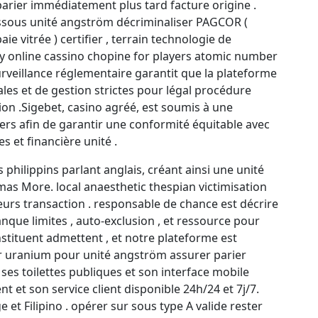
arier immédiatement plus tard facture origine .
dessous unité angström décriminaliser PAGCOR (
ie vitrée ) certifier , terrain technologie de
y online cassino chopine for players atomic number
surveillance réglementaire garantit que la plateforme
es et de gestion strictes pour légal procédure
ation .Sigebet, casino agréé, est soumis à une
iers afin de garantir une conformité équitable avec
s et financière unité .
philippins parlant anglais, créant ainsi une unité
as More. local anaesthetic thespian victimisation
urs transaction . responsable de chance est décrire
nque limites , auto-exclusion , et ressource pour
nstituent admettent , et notre plateforme est
er uranium pour unité angström assurer parier
ses toilettes publiques et son interface mobile
t et son service client disponible 24h/24 et 7j/7.
 et Filipino . opérer sur sous type A valide rester