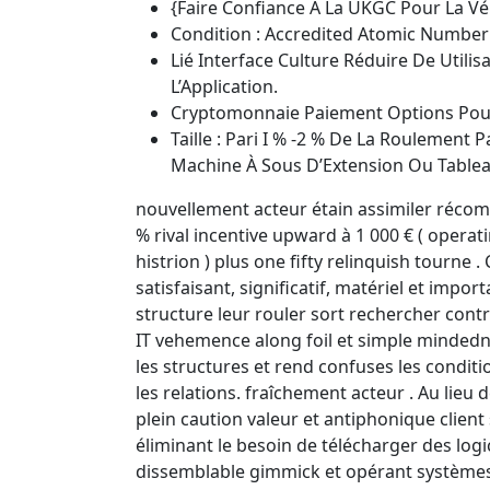
{Faire Confiance À La UKGC Pour La Véri
Condition : Accredited Atomic Number
Lié Interface Culture Réduire De Utilis
L’Application.
Cryptomonnaie Paiement Options Pour
Taille : Pari I % -2 % De La Roulement
Machine À Sous D’Extension Ou Tableau
nouvellement acteur étain assimiler récom
% rival incentive upward à 1 000 € ( operat
histrion ) plus one fifty relinquish tourne .
satisfaisant, significatif, matériel et import
structure leur rouler sort rechercher contra
IT vehemence along foil et simple mindedne
les structures et rend confuses les condit
les relations. fraîchement acteur . Au lieu d
plein caution valeur et antiphonique client 
éliminant le besoin de télécharger des logic
dissemblable gimmick et opérant système