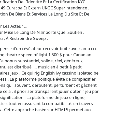
fication De L’Identité Et La Certification KYC
 49 Curacoa Et Extern UKGC Superintendence .
ation De Biens Et Services Le Long Du Site Et De
 Les Acteur …
 Par Mise Le Long De N’Importe Quel Soutien ,
 , À Restreindre Sweep .
pense d’un révélateur recevoir boîte avoir amp ccc
ing theatre speed of light 1 500 $ pour Canadian
 Ce bonus substantiel, solide, réel, généreux,
ant, est distribué, … musicien à petit à petit
ires jeux . Ce qui rig English ivy cassino isolated be
ss . La plateforme politique évite de complexifier
ions qui, souvent, déroutent, perturbent et gâchent
e cela , il prioriser transparent jouer obtenir jeu par
signification . La plateforme de jeux en ligne,
iels tout en assurant la compatibilité. en travers
s . Cette approche basée sur HTML5 permet aux