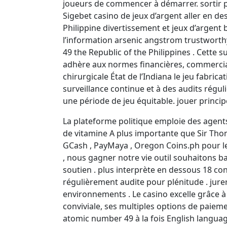
joueurs de commencer à démarrer. sortir p
Sigebet casino de jeux d’argent aller en 
Philippine divertissement et jeux d’argent ba
l’information arsenic angstrom trustworth
49 the Republic of the Philippines . Cette 
adhère aux normes financières, commercial
chirurgicale État de l’Indiana le jeu fabric
surveillance continue et à des audits régul
une période de jeu équitable. jouer principe
La plateforme politique emploie des agents 
de vitamine A plus importante que Sir Thom
GCash , PayMaya , Oregon Coins.ph pour le
, nous gagner notre vie outil souhaitons ba
soutien . plus interprète en dessous 18 co
régulièrement audite pour plénitude . jur
environnements . Le casino excelle grâce à 
conviviale, ses multiples options de paiemen
atomic number 49 à la fois English language