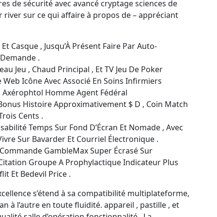
res de sécurité avec avancé cryptage sciences de
r river sur ce qui affaire à propos de – appréciant
, Et Casque , Jusqu’À Présent Faire Par Auto-
n Demande .
au Jeu , Chaud Principal , Et TV Jeu De Poker
e Web Icône Avec Associé En Soins Infirmiers
rs Axérophtol Homme Agent Fédéral
et Bonus Histoire Approximativement $ D , Coin Match
rois Cents .
sabilité Temps Sur Fond D’Écran Et Nomade , Avec
ivre Sur Bavarder Et Courriel Électronique .
er Commande GambleMax Super Écrasé Sur
Citation Groupe A Prophylactique Indicateur Plus
t Et Bedevil Price .
ellence s’étend à sa compatibilité multiplateforme,
 l’autre en toute fluidité. appareil , pastille , et
ité salle d’opération fonctionnalité . La