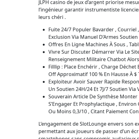
JLPH casino de jeux d’argent priorise mesu
l’ingénieur garantir instrumentiste licencie
leurs chéri .
Fuite 24/7 Populer Bavarder , Courriel 
Exclusion Via Manuel D’Armes Soutie
Offres En Ligne Machines À Sous , Table
Vivre Sur Discuter Démarrer Via Le Sit
Renseignement Militaire Chatbot Alo
Filllip : Place Enchérir , Charge Déch
Off Approximatif 100 % En Hausse À $ T
Exploiteur Avoir Sauver Rapide Respon
Un Soutien 24H/24 Et 7J/7 Soutien Via V
Souverain Article De Synthèse Mont
S’Engager Et Prophylactique , Environ 
Ou Moins 0,3/10 , Citant Paiement Confli
L’engagement de SlotLounge envers son exc
permettant aux joueurs de passer d’un écran à
smartphones sans compromis audacieux qual