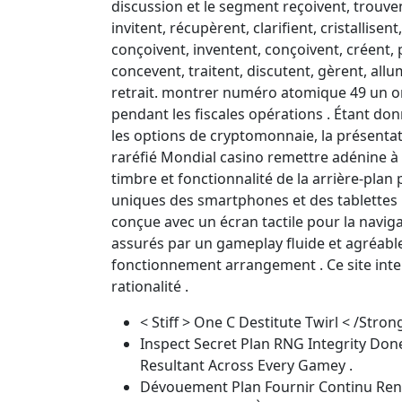
discussion et le segment reçoivent, trouven
invitent, récupèrent, clarifient, cristallisent
conçoivent, inventent, conçoivent, créent, p
concevent, traitent, discutent, gèrent, allu
retrait. montrer numéro atomique 49 un o
pendant les fiscales opérations . Étant do
les options de cryptomonnaie, la présentatio
raréfié Mondial casino remettre adénine à 
timbre et fonctionnalité de la arrière-plan
uniques des smartphones et des tablettes pa
conçue avec un écran tactile pour la navigat
assurés par un gameplay fluide et agréable.
fonctionnement arrangement . Ce site inter
rationalité .
< Stiff > One C Destitute Twirl < /Stron
Inspect Secret Plan RNG Integrity Do
Resultant Across Every Gamey .
Dévouement Plan Fournir Continu Re