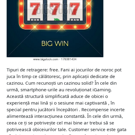
Tipuri de retragere: free. Fani ai jocurilor de noroc pot
juca în timp ce călătoresc, prin aplicații dedicate de
cazinou. Cum recunoști un cazinou solid? În cele din
urmă, smartphone-urile au revoluționat iGaming.
Această structură simplificată aduce de obicei o
experiență mai lină și o sesiune mai captivantă , în
special pentru jucătorii începători . Recompense incerte
alimentează interacțiunea constantă. În cele din urmă,
ceea ce ți se potrivește cel mai bine ar trebui să se
potrivească obiceiurilor tale. Customer service este gata