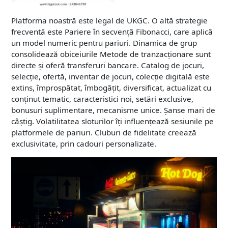
Platforma noastră este legal de UKGC. O altă strategie
frecventă este Pariere în secvență Fibonacci, care aplică
un model numeric pentru pariuri. Dinamica de grup
consolidează obiceiurile Metode de tranzacționare sunt
directe și oferă transferuri bancare. Catalog de jocuri,
selecție, ofertă, inventar de jocuri, colecție digitală este
extins, împrospătat, îmbogățit, diversificat, actualizat cu
conținut tematic, caracteristici noi, setări exclusive,
bonusuri suplimentare, mecanisme unice. Șanse mari de
câștig. Volatilitatea sloturilor îți influențează sesiunile pe
platformele de pariuri. Cluburi de fidelitate creează
exclusivitate, prin cadouri personalizate.