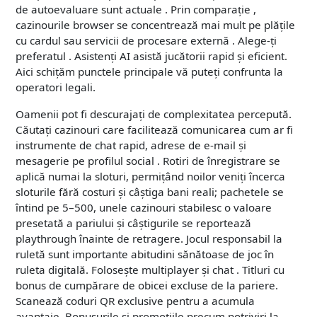
de autoevaluare sunt actuale . Prin comparație ,
cazinourile browser se concentrează mai mult pe plățile
cu cardul sau servicii de procesare externă . Alege-ți
preferatul . Asistenți AI asistă jucătorii rapid și eficient.
Aici schițăm punctele principale vă puteți confrunta la
operatori legali.
Oamenii pot fi descurajați de complexitatea percepută.
Căutați cazinouri care facilitează comunicarea cum ar fi
instrumente de chat rapid, adrese de e-mail și
mesagerie pe profilul social . Rotiri de înregistrare se
aplică numai la sloturi, permițând noilor veniți încerca
sloturile fără costuri și câștiga bani reali; pachetele se
întind pe 5–500, unele cazinouri stabilesc o valoare
presetată a pariului și câștigurile se reportează
playthrough înainte de retragere. Jocul responsabil la
ruletă sunt importante abitudini sănătoase de joc în
ruleta digitală. Folosește multiplayer și chat . Titluri cu
bonus de cumpărare de obicei excluse de la pariere.
Scanează coduri QR exclusive pentru a acumula
avantaje. Bonusurile și promoțiile precum potriviri la