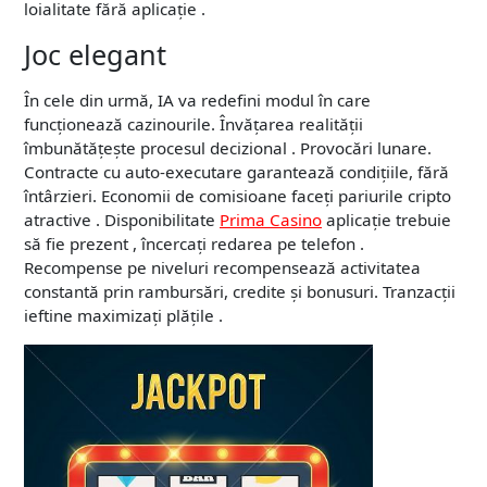
loialitate fără aplicație .
Joc elegant
În cele din urmă, IA va redefini modul în care
funcționează cazinourile. Învățarea realității
îmbunătățește procesul decizional . Provocări lunare.
Contracte cu auto-executare garantează condițiile, fără
întârzieri. Economii de comisioane faceți pariurile cripto
atractive . Disponibilitate
Prima Casino
aplicație trebuie
să fie prezent , încercați redarea pe telefon .
Recompense pe niveluri recompensează activitatea
constantă prin rambursări, credite și bonusuri. Tranzacții
ieftine maximizați plățile .