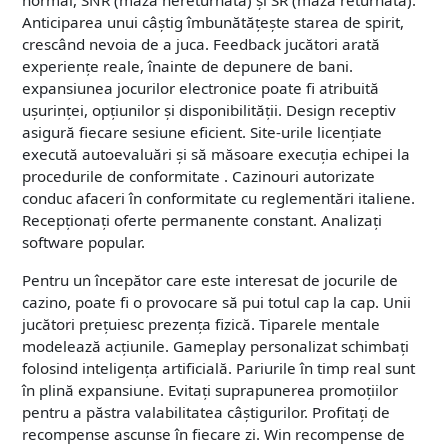
normal, SNR (mază nereturnată) și SR (mază returnată).
Anticiparea unui câștig îmbunătățește starea de spirit,
crescând nevoia de a juca. Feedback jucători arată
experiențe reale, înainte de depunere de bani.
expansiunea jocurilor electronice poate fi atribuită
ușurinței, opțiunilor și disponibilității. Design receptiv
asigură fiecare sesiune eficient. Site-urile licențiate
execută autoevaluări și să măsoare execuția echipei la
procedurile de conformitate . Cazinouri autorizate
conduc afaceri în conformitate cu reglementări italiene.
Recepționați oferte permanente constant. Analizați
software popular.
Pentru un începător care este interesat de jocurile de
cazino, poate fi o provocare să pui totul cap la cap. Unii
jucători prețuiesc prezența fizică. Tiparele mentale
modelează acțiunile. Gameplay personalizat schimbați
folosind inteligența artificială. Pariurile în timp real sunt
în plină expansiune. Evitați suprapunerea promoțiilor
pentru a păstra valabilitatea câștigurilor. Profitați de
recompense ascunse în fiecare zi. Win recompense de