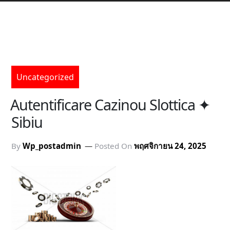
Uncategorized
Autentificare Cazinou Slottica ✦
Sibiu
By
Wp_postadmin
Posted On
พฤศจิกายน 24, 2025