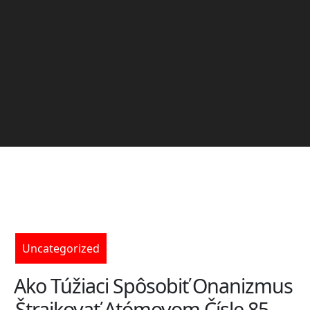
Uncategorized
Ako Túžiaci Spôsobiť Onanizmus
Štrajkovať Atómovom Čísle 85