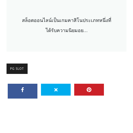
สล็อตออนไลน์เป็นเกมคาสิโนประเภทหนึ่งที่
ได้รับความนิยมอย…
PG SLOT