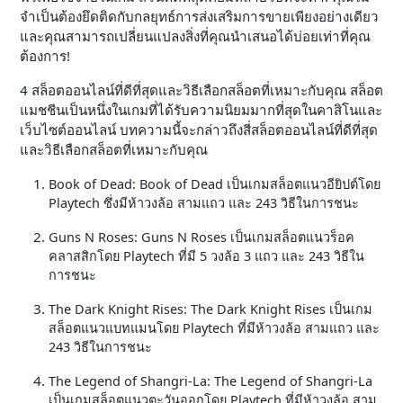
จำเป็นต้องยึดติดกับกลยุทธ์การส่งเสริมการขายเพียงอย่างเดียว
และคุณสามารถเปลี่ยนแปลงสิ่งที่คุณนำเสนอได้บ่อยเท่าที่คุณ
ต้องการ!
4 สล็อตออนไลน์ที่ดีที่สุดและวิธีเลือกสล็อตที่เหมาะกับคุณ สล็อต
แมชชีนเป็นหนึ่งในเกมที่ได้รับความนิยมมากที่สุดในคาสิโนและ
เว็บไซต์ออนไลน์ บทความนี้จะกล่าวถึงสี่สล็อตออนไลน์ที่ดีที่สุด
และวิธีเลือกสล็อตที่เหมาะกับคุณ
Book of Dead: Book of Dead เป็นเกมสล็อตแนวอียิปต์โดย
Playtech ซึ่งมีห้าวงล้อ สามแถว และ 243 วิธีในการชนะ
Guns N Roses: Guns N Roses เป็นเกมสล็อตแนวร็อค
คลาสสิกโดย Playtech ที่มี 5 วงล้อ 3 แถว และ 243 วิธีใน
การชนะ
The Dark Knight Rises: The Dark Knight Rises เป็นเกม
สล็อตแนวแบทแมนโดย Playtech ที่มีห้าวงล้อ สามแถว และ
243 วิธีในการชนะ
The Legend of Shangri-La: The Legend of Shangri-La
เป็นเกมสล็อตแนวตะวันออกโดย Playtech ที่มีห้าวงล้อ สาม