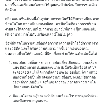
มากขึ้น และยังเสนอโอกาสให้คุณสนุกไปพร้อมกับการชนะเงิน
อีกด้วย
สล็อตแมชชีนเป็นหนึ่งในรูปแบบการพนันที่ได้รับความนิยมมาก
ที่สุดในโลก ความนิยมของสล็อตแมชชีนนั้นเกิดจากการที่เล่น
ง่ายและให้ความบันเทิงมากมาย อย่างไรก็ตาม ผู้คนมักจะเสีย
เงินจำนวนมากไปกับเครื่องเหล่านี้โดยไม่รู้ตัว
วิธีที่ดีที่สุดในการเล่นสล็อตคือการทำความเข้าใจวิธีการทำงาน
และวิธีที่คุณจะได้รับความคุ้มค่ามากขึ้นจากเงินของคุณ
บทความนี้จะให้คำแนะนำที่มีค่าซึ่งจะช่วยให้คุณทำเช่นนั้นได้
ลองเล่นเกมสล็อตหลายๆ เกมก่อนที่จะเลือกเกม: เกมสล็อต
แมชชีนมีหลายรูปแบบและขนาด ดังนั้นจึงเป็นเรื่องสำคัญที่
จะต้องลองเล่นให้ได้มากที่สุดก่อนจะลงเอยที่เกมใดเกมหนึ่ง
นอกจากนี้ยังเป็นที่น่าสังเกตว่าเกมสล็อตบางเกมมีอัตราต่อ
รองที่ดีกว่าเกมอื่น ๆ ดังนั้นจึงควรสละเวลาค้นหาว่าเกมใด
เป็นเกมก่อนตัดสินใจ
ต้องแน่ใจว่าคุณรู้ว่าคุณกำลังเล่นเพื่ออะไร: หากคุณกำลังจะ
เล่นเพื่อความสนุกสนาน