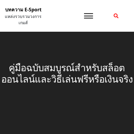
Skip
บทความ E-Sport
to
แหล่งรวบรวมวงการ
content
เกมส์
คู่มือฉบับสมบูรณ์สำหรับสล็อต
ออนไลน์และวิธีเล่นฟรีหรือเงินจริง