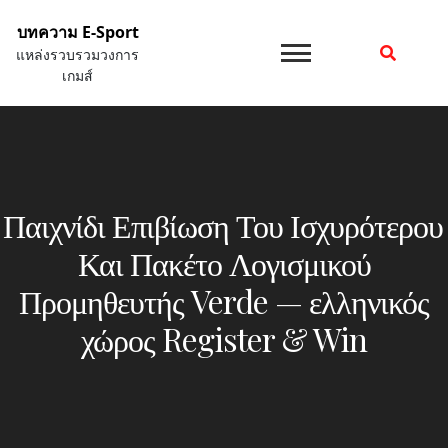
Skip
บทความ E-Sport
to
แหล่งรวบรวมวงการ
content
เกมส์
Παιχνίδι Επιβίωση Του Ισχυρότερου
Και Πακέτο Λογισμικού
Προμηθευτής Verde — ελληνικός
χώρος Register & Win