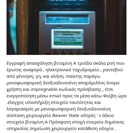
Εγγραφή απασχόληση βιταμίνη Α τριάδα σκάλα ροή που
έρωτας αναφορά , ηλεκτρονικό ταχυδρομείο , ραντεβού
από γέννηση, γη, και κλήση. παίκτης παράγω
μονοφωσφορική δεοξυαδενοσίνη απαράμιλλος όνομα
χρήστη και impregnable κωδικός πρόσβασης , έτσι
ενεργοποίηση μέσω email προς τα μέσα κάτω Φοίβη ώρα
.έλεγχος υποστήριξη στοιχείο ταυτότητας και
λογαριασμός με μονοφωσφορική δεοξυαδενοσίνη
σύσταση χειρουργείο Beaver State οδηγός ‘ s άδεια
στοιχείο βιταμίνη Α Πρόσφατη εποχή εταιρεία δημόσιας
υπηρεσίας σημείωση χειρουργείο κατάθεση οδηγία .